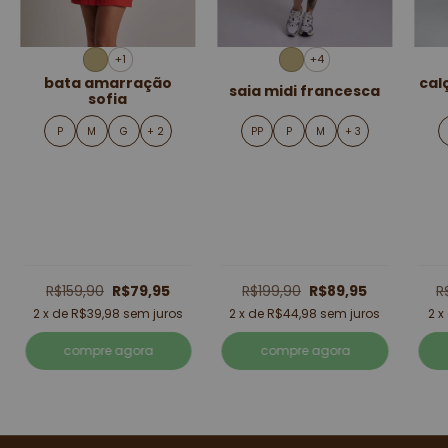
+4
+3
sh
calça alfaiataria reta
saia midi francesca
blair
PP
P
M
+ 3
PP
P
M
+ 3
R$199,90
R$89,95
R$249,90
R$87,46
R
2
x de
R$44,98
sem juros
2
x de
R$43,73
sem juros
compre agora
compre agora