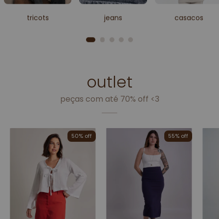
tricots
jeans
casacos
outlet
peças com até 70% off <3
55% off
65% off