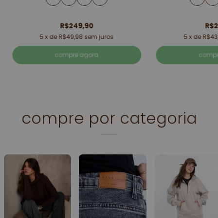
R$249,90
R$2
5
x de
R$49,98
sem juros
5
x de
R$43
compre agora
compr
compre por categoria