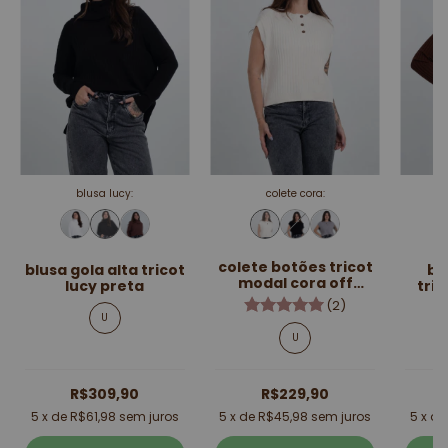
colete cora:
polo nath:
colete botões tricot
blusa gola polo
co
modal cora off
tricot modal nath
tric
white
marrom
(2)
U
U
R$229,90
R$239,90
5
x de
R$45,98
sem juros
5
x de
R$47,98
sem juros
5
x d