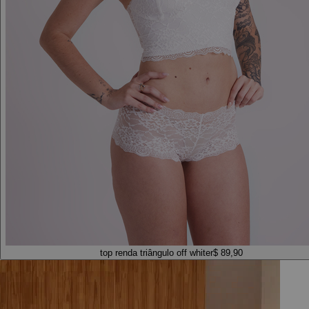
top renda triângulo off white
r$ 89,90