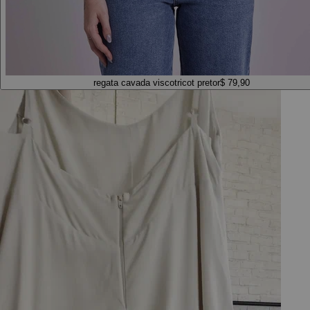
regata cavada viscotricot preto
r$ 79,90