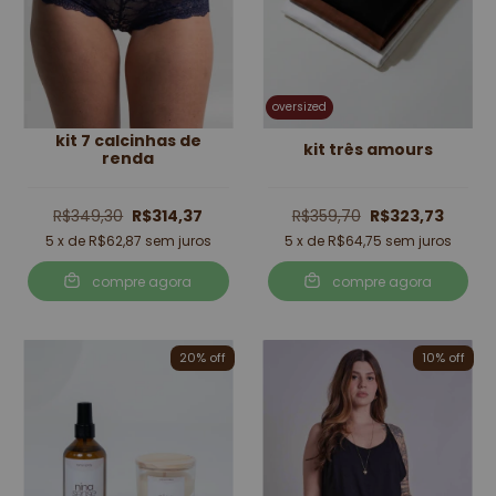
oversized
kit 7 calcinhas de
kit três amours
renda
R$349,30
R$314,37
R$359,70
R$323,73
5
x de
R$62,87
sem juros
5
x de
R$64,75
sem juros
compre agora
compre agora
20
% off
10
% off