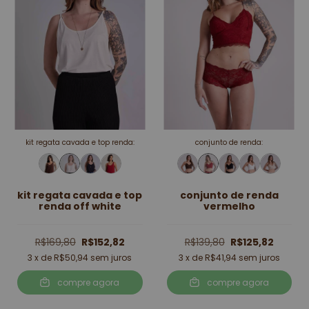
kit regata cavada e top renda:
conjunto de renda:
kit regata cavada e top
conjunto de renda
renda off white
vermelho
R$169,80
R$152,82
R$139,80
R$125,82
3
x de
R$50,94
sem juros
3
x de
R$41,94
sem juros
compre agora
compre agora