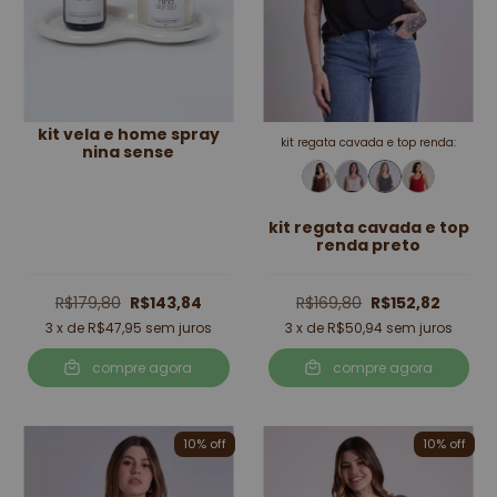
kit vela e home spray
kit regata cavada e top renda:
nina sense
kit regata cavada e top
renda preto
R$179,80
R$143,84
R$169,80
R$152,82
3
x de
R$47,95
sem juros
3
x de
R$50,94
sem juros
compre agora
compre agora
10
% off
10
% off