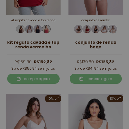
kit regata cavada e top renda:
conjunto de renda:
kit regata cavada e top
conjunto de renda
renda vermelho
bege
R$169,80
R$152,82
R$139,80
R$125,82
3
x de
R$50,94
sem juros
3
x de
R$41,94
sem juros
compre agora
compre agora
10
% off
10
% off