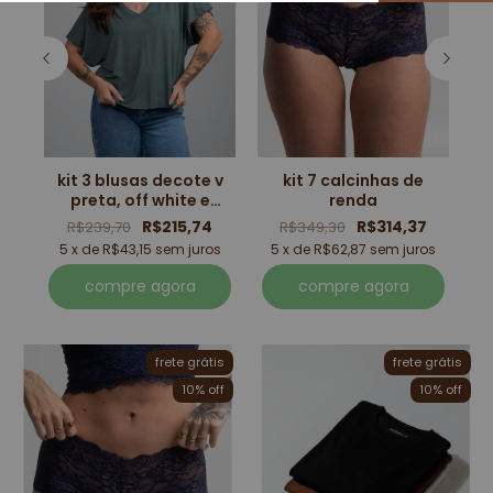
a
kit 3 blusas decote v
kit 7 calcinhas de
os
3
preta, off white e
renda
verde
R$215,74
R$314,37
R$239,70
R$349,30
5 x de R$43,15 sem juros
5 x de R$62,87 sem juros
compre agora
compre agora
frete grátis
frete grátis
10
% off
10
% off