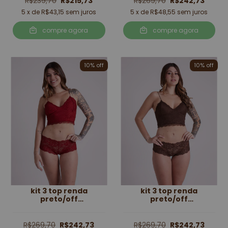
R$239,70
R$215,73
R$269,70
R$242,73
5
x de
R$43,15
sem juros
5
x de
R$48,55
sem juros
compre agora
compre agora
10
% off
10
% off
kit 3 top renda
kit 3 top renda
preto/off
preto/off
white/vermelho
white/marrom
R$269,70
R$242,73
R$269,70
R$242,73