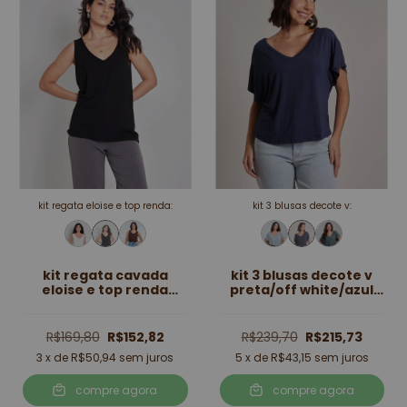
kit regata eloise e top renda:
kit 3 blusas decote v:
kit regata cavada
kit 3 blusas decote v
eloise e top renda
preta/off white/azul
preto
marinho
R$169,80
R$152,82
R$239,70
R$215,73
3
x de
R$50,94
sem juros
5
x de
R$43,15
sem juros
compre agora
compre agora