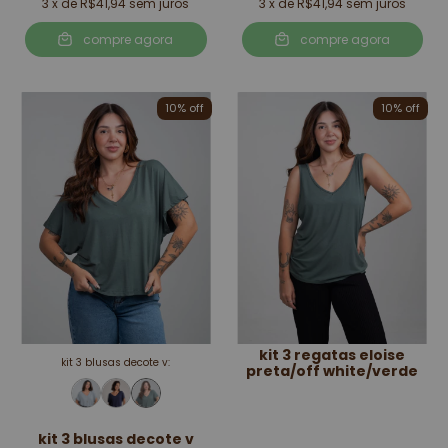
3
x de
R$41,94
sem juros
3
x de
R$41,94
sem juros
compre agora
compre agora
10
% off
10
% off
kit 3 regatas eloise
kit 3 blusas decote v:
preta/off white/verde
kit 3 blusas decote v