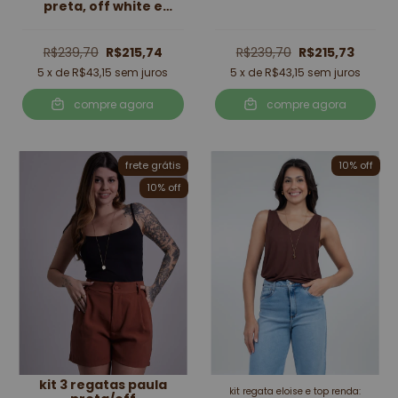
preta, off white e
verde
R$239,70
R$215,74
R$239,70
R$215,73
5
x de
R$43,15
sem juros
5
x de
R$43,15
sem juros
compre agora
compre agora
frete grátis
10
% off
10
% off
kit 3 regatas paula
kit regata eloise e top renda: