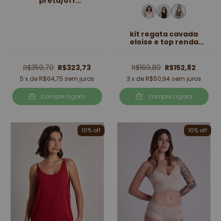
preta/off
white/marrom
kit regata cavada
eloise e top renda
marrom
R$359,70
R$323,73
R$169,80
R$152,82
5
x de
R$64,75
sem juros
3
x de
R$50,94
sem juros
compre agora
compre agora
10
% off
10
% off