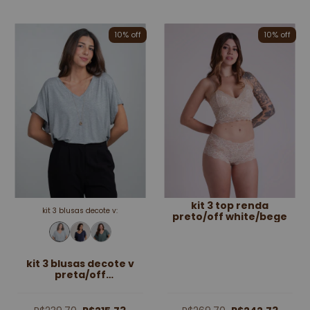
10
% off
10
% off
kit 3 top renda
kit 3 blusas decote v:
preto/off white/bege
kit 3 blusas decote v
preta/off
white/mescla