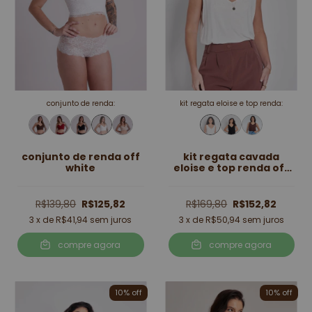
conjunto de renda:
kit regata eloise e top renda:
conjunto de renda off
kit regata cavada
white
eloise e top renda off
white
R$139,80
R$125,82
R$169,80
R$152,82
3
x de
R$41,94
sem juros
3
x de
R$50,94
sem juros
compre agora
compre agora
10
% off
10
% off