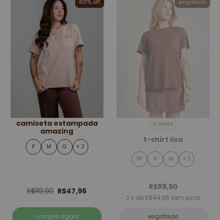
60% off
esgotado
camiseta estampada
3 cores
amazing
t-shirt lisa
P
M
G
+ 2
PP
P
M
+ 3
R$89,90
R$119,90
R$47,96
2
x de
R$44,95
sem juros
compre agora
esgotado