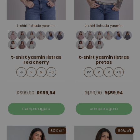
t-shirt listrada yasmin:
t-shirt listrada yasmin:
t-shirt yasmin listras
t-shirt yasmin listras
red cherry
pretas
PP
P
M
+ 3
PP
P
M
+ 3
R$99,90
R$59,94
R$99,90
R$59,94
compre agora
compre agora
60% off
60% off