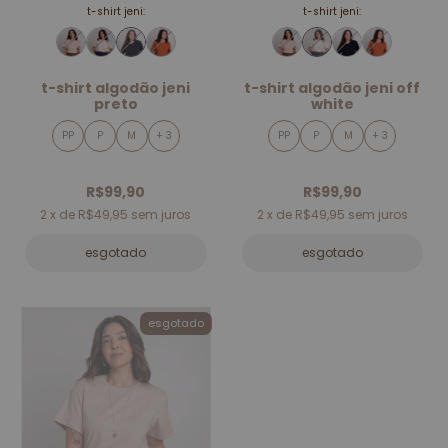
t-shirt jeni:
t-shirt jeni:
t-shirt algodão jeni
t-shirt algodão jeni off
preto
white
PP
P
M
+ 3
PP
P
M
+ 3
R$99,90
R$99,90
2
x de
R$49,95
sem juros
2
x de
R$49,95
sem juros
esgotado
esgotado
esgotado