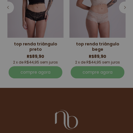
do guarda-roupa contemporâneo. atemporal e
democrática, ela combina com tudo e tem o
poder de transformar qualquer produção com um
toque de frescor. ideal para quem busca
praticidade, ela permite inúmeras combinações:
top renda triângulo
top renda triângulo
com saias, shorts, jeans ou outras calças femininas,
preto
bege
sempre com um ar leve e sofisticado.
R$89,90
R$89,90
2 x de R$44,95 sem juros
2 x de R$44,95 sem juros
como combinar a camiseta feminina com
compre agora
compre agora
estilo?
com uma modelagem ajustada ou mais soltinha, a
camiseta feminina se adapta a todas as
propostas. para um look casual, combine com
calça jeans de cintura alta e tênis. se a ideia é um
visual mais elaborado, adicione um blazer
estruturado, acessórios marcantes e uma sandália.