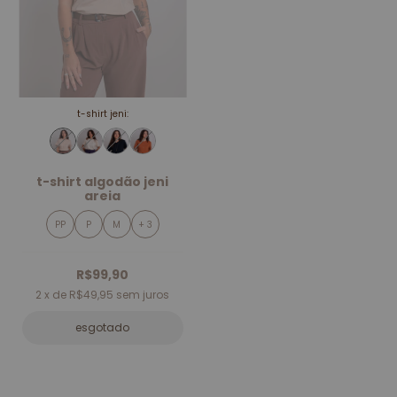
t-shirt jeni:
t-shirt algodão jeni
areia
PP
P
M
+ 3
R$99,90
2
x de
R$49,95
sem juros
esgotado