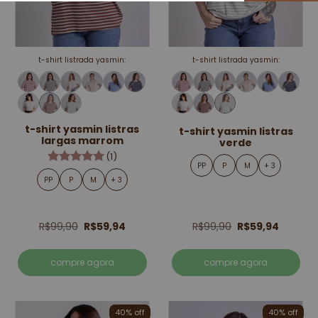
t-shirt listrada yasmin:
t-shirt listrada yasmin:
t-shirt yasmin listras
t-shirt yasmin listras
largas marrom
verde
(1)
PP
P
M
+ 3
PP
P
M
+ 3
R$99,90
R$59,94
R$99,90
R$59,94
compre agora
compre agora
40% off
40% off