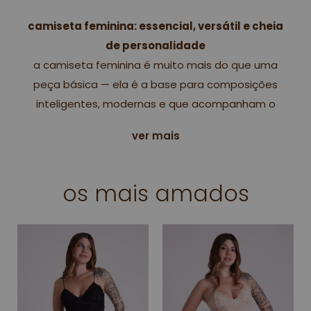
camiseta feminina: essencial, versátil e cheia
de personalidade
a camiseta feminina é muito mais do que uma
peça básica — ela é a base para composições
inteligentes, modernas e que acompanham o
ritmo do dia a dia. na nina basics, acreditamos no
ver mais
poder do essencial bem feito. criamos nossas
camisetas com modelagens pensadas no
conforto e tecidos que abraçam o corpo com
os mais amados
leveza. são peças que se adaptam a você, não o
contrário.
por que a camiseta branca feminina é
indispensável?
a camiseta branca feminina é um verdadeiro ícone