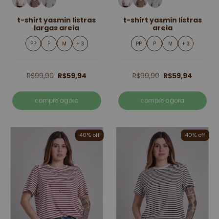
t-shirt yasmin listras
t-shirt yasmin listras
largas areia
areia
PP
P
M
+ 3
PP
P
M
+ 3
R$99,90
R$59,94
R$99,90
R$59,94
compre agora
compre agora
40% off
40% off