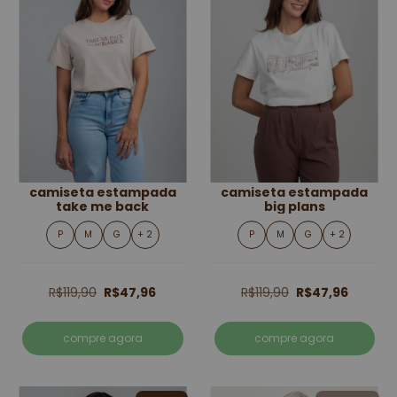
camiseta estampada
camiseta estampada
take me back
big plans
P
M
G
+ 2
P
M
G
+ 2
R$119,90
R$47,96
R$119,90
R$47,96
compre agora
compre agora