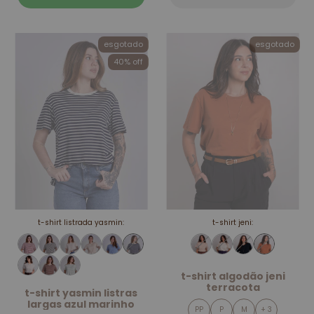
esgotado
esgotado
40% off
t-shirt listrada yasmin:
t-shirt jeni:
t-shirt algodão jeni
terracota
t-shirt yasmin listras
largas azul marinho
PP
P
M
+ 3