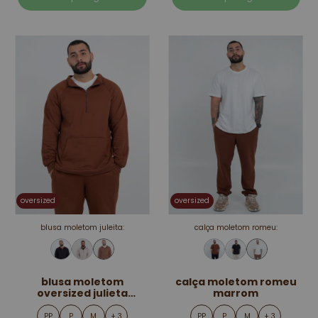
oversized
oversized
blusa moletom juleita:
calça moletom romeu:
blusa moletom
calça moletom romeu
oversized julieta
marrom
marrom
PP
P
M
+ 3
PP
P
M
+ 3