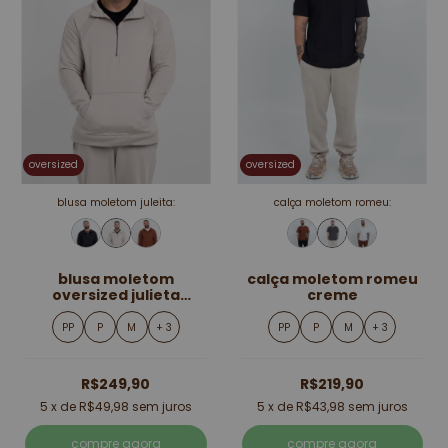
oversized
oversized
blusa moletom juleita:
calça moletom romeu:
blusa moletom
calça moletom romeu
oversized julieta
creme
creme
PP
P
M
+ 3
PP
P
M
+ 3
R$249,90
R$219,90
5
x de
R$49,98
sem juros
5
x de
R$43,98
sem juros
compre agora
compre agora