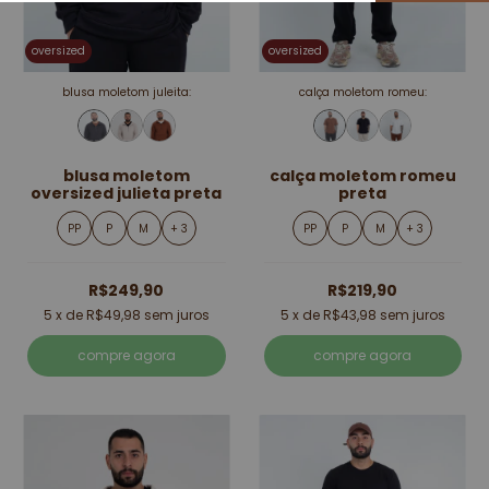
oversized
oversized
blusa moletom juleita:
calça moletom romeu:
blusa moletom
calça moletom romeu
oversized julieta preta
preta
PP
P
M
+ 3
PP
P
M
+ 3
R$249,90
R$219,90
5
x de
R$49,98
sem juros
5
x de
R$43,98
sem juros
compre agora
compre agora