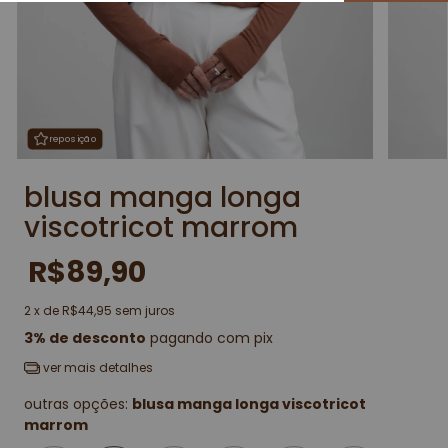
reposição
reposição
blusa manga longa
viscotricot marrom
R$89,90
2
x de
R$44,95
sem juros
3% de desconto
pagando com pix
ver mais detalhes
outras opções:
blusa manga longa viscotricot
marrom