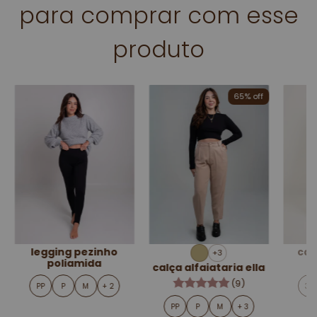
para comprar com esse
produto
65% off
legging pezinho
cal
+3
poliamida
calça alfaiataria ella
(9)
PP
P
M
+ 2
34
PP
P
M
+ 3