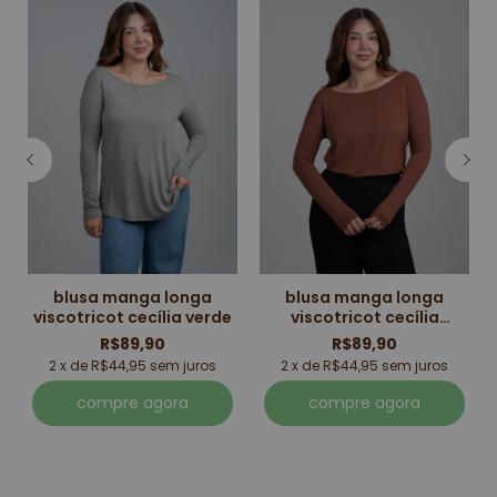
blusa manga longa
blusa manga longa
viscotricot cecília verde
viscotricot cecília
marrom
R$89,90
R$89,90
2 x de R$44,95 sem juros
2 x de R$44,95 sem juros
compre agora
compre agora