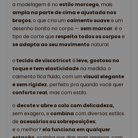
a modelagem é no
estilo morcego
, mais
ampla na parte de cima e ajustada nos
braços
, o que cria um
caimento suave
e um
desenho bonito no corpo —
sem marcar
. é o
tipo de corte que
respeita todos os corpos
e
se adapta ao seu movimento
natural.
o
tecido de viscotricot
é
leve, gostoso no
toque e tem elasticidade
na medida. o
caimento fica fluido, com um
visual elegante
e sem rigidez.
perfeito pra quando você quer
conforto real
, mas com estilo.
o
decote v abre o colo com delicadeza,
sem exagero, e
combina
com diversos estilos
de
acessórios ou sobreposições.
e o melhor?
ela funciona em qualquer
estação.
sozinha nos dias mais amenos, com