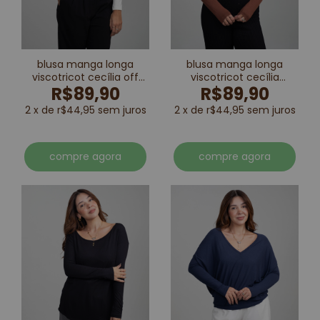
blusa manga longa
blusa manga longa
viscotricot cecília off
viscotricot cecília
R$89,90
R$89,90
white
marrom
2 x de r$44,95 sem juros
2 x de r$44,95 sem juros
compre agora
compre agora