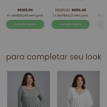
R$169,90
R$229,90
R$80,46
4
x de
R$42,48
sem juros
2
x de
R$40,23
sem juros
5
x d
compre agora
compre agora
para completar seu look