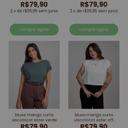
R$79,90
R$79,90
marrom
2 x de r$39,95 sem juros
2 x de r$39,95 sem juros
compre agora
compre agora
blusa manga curta
blusa manga curta
viscotricot ester verde
viscotricot ester off
R$79,90
R$79,90
white