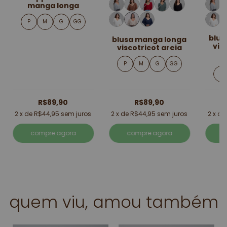
manga longa
P
M
G
GG
blus
blusa manga longa
vis
viscotricot areia
P
M
G
GG
P
R$89,90
R$89,90
2
x de
R$44,95
sem juros
2
x de
R$44,95
sem juros
2
x d
compre agora
compre agora
quem viu, amou também