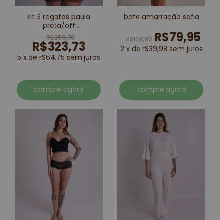
kit 3 regatas paula
bata amarração sofia
preta/off
R$79,95
white/marrom
R$359,70
R$159,90
R$323,73
2 x de r$39,98 sem juros
5 x de r$64,75 sem juros
compre agora
compre agora