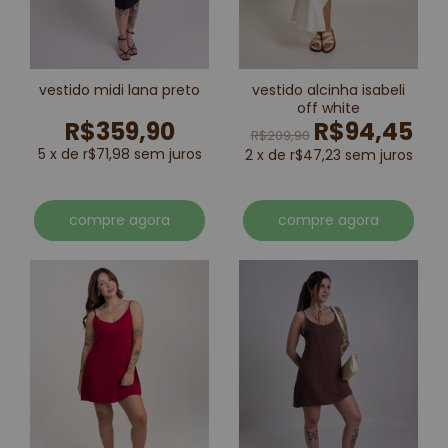
vestido midi lana preto
vestido alcinha isabeli
off white
R$359,90
R$94,45
R$209,90
5 x de r$71,98 sem juros
2 x de r$47,23 sem juros
compre agora
compre agora