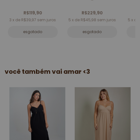
R$119,90
R$229,90
3
x de
R$39,97
sem juros
5
x de
R$45,98
sem juros
5
x d
esgotado
esgotado
você também vai amar <3