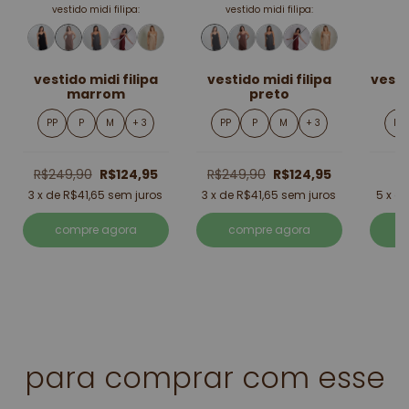
vestido midi filipa:
vestido midi filipa:
v
vestido midi filipa
vestido midi filipa
vesti
marrom
preto
PP
P
M
+ 3
PP
P
M
+ 3
PP
R$249,90
R$124,95
R$249,90
R$124,95
3
x de
R$41,65
sem juros
3
x de
R$41,65
sem juros
5
x d
compre agora
compre agora
para comprar com esse