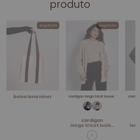
produto
esgotado
esgotado
bolsa lona niner
cardigan longo tricot louise :
cardiga
cardigan
longo tricot louise
long
areia
U