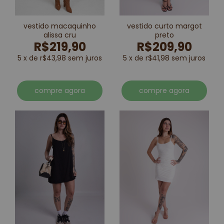
vestido macaquinho
vestido curto margot
alissa cru
preto
R$219,90
R$209,90
5 x de r$43,98 sem juros
5 x de r$41,98 sem juros
compre agora
compre agora