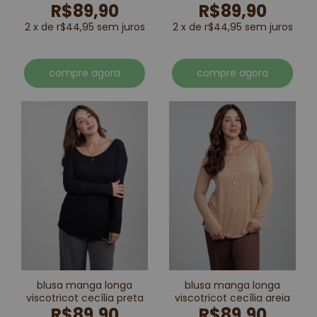
R$89,90
R$89,90
white
2 x de r$44,95 sem juros
2 x de r$44,95 sem juros
compre agora
compre agora
blusa manga longa
blusa manga longa
viscotricot cecília preta
viscotricot cecília areia
R$89,90
R$89,90