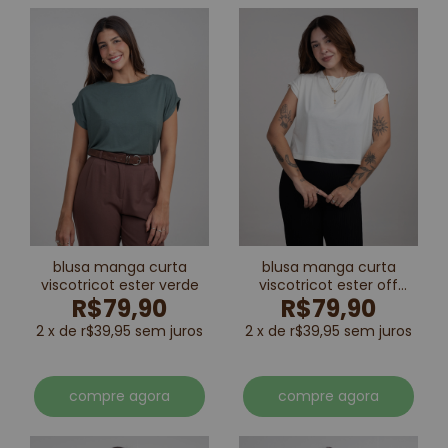
blusa manga curta
blusa manga curta
viscotricot ester verde
viscotricot ester off
R$79,90
R$79,90
white
2 x de r$39,95 sem juros
2 x de r$39,95 sem juros
compre agora
compre agora