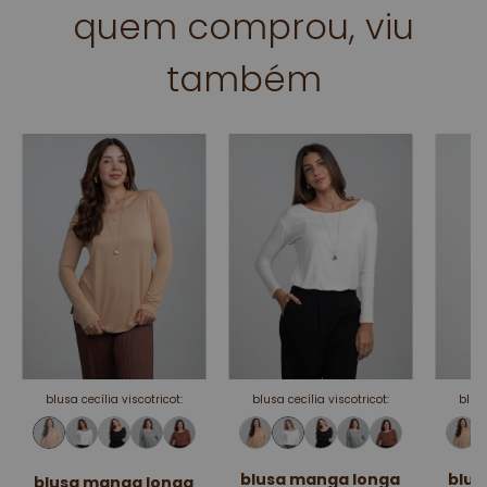
quem comprou, viu
também
blusa cecília viscotricot:
blusa cecília viscotricot:
blusa
blusa manga longa
blus
blusa manga longa