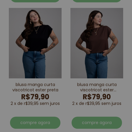
blusa manga curta
blusa manga curta
viscotricot ester preta
viscotricot ester
R$79,90
R$79,90
marrom
2 x de r$39,95 sem juros
2 x de r$39,95 sem juros
compre agora
compre agora