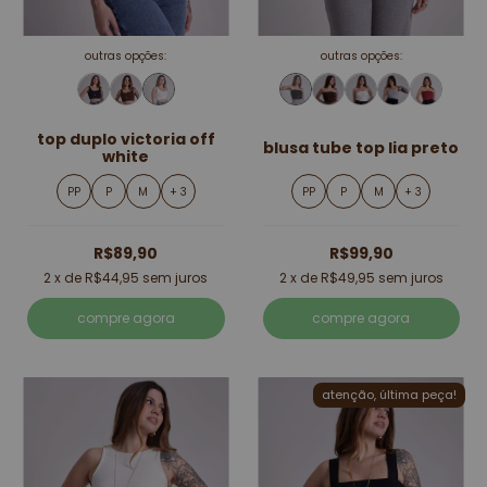
outras opções:
outras opções:
top duplo victoria off
blusa tube top lia preto
white
PP
P
M
+ 3
PP
P
M
+ 3
R$89,90
R$99,90
2
x de
R$44,95
sem juros
2
x de
R$49,95
sem juros
compre agora
compre agora
atenção, última peça!