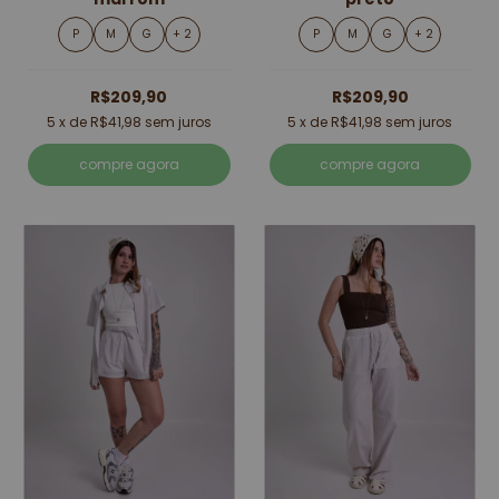
P
M
G
+ 2
P
M
G
+ 2
R$209,90
R$209,90
5
x de
R$41,98
sem juros
5
x de
R$41,98
sem juros
compre agora
compre agora