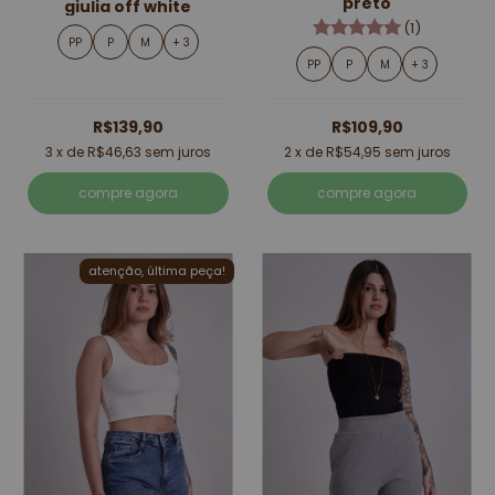
preto
giulia off white
(1)
PP
P
M
+ 3
PP
P
M
+ 3
R$139,90
R$109,90
3
x de
R$46,63
sem juros
2
x de
R$54,95
sem juros
compre agora
compre agora
atenção, última peça!