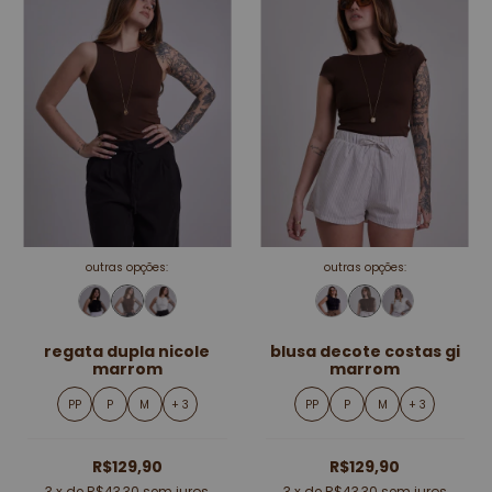
outras opções:
outras opções:
regata dupla nicole
blusa decote costas gi
marrom
marrom
PP
P
M
+ 3
PP
P
M
+ 3
R$129,90
R$129,90
3
x de
R$43,30
sem juros
3
x de
R$43,30
sem juros