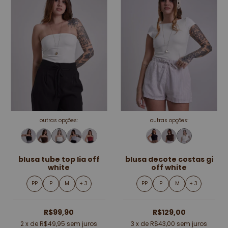
outras opções:
outras opções:
blusa tube top lia off
blusa decote costas gi
white
off white
PP
P
M
+ 3
PP
P
M
+ 3
R$99,90
R$129,00
2
x de
R$49,95
sem juros
3
x de
R$43,00
sem juros