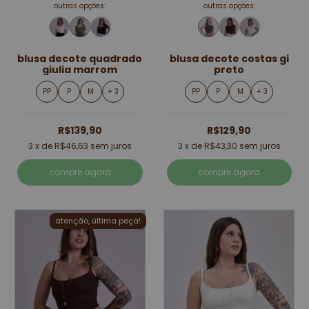
outras opções:
outras opções:
blusa decote quadrado
blusa decote costas gi
giulia marrom
preto
PP
P
M
+ 3
PP
P
M
+ 3
R$139,90
R$129,90
3
x de
R$46,63
sem juros
3
x de
R$43,30
sem juros
compre agora
compre agora
atenção, última peça!