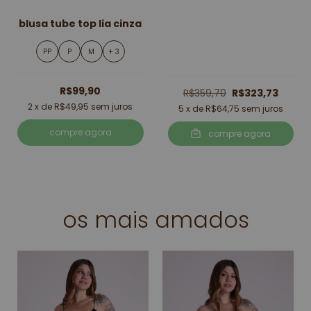
blusa tube top lia cinza
PP
P
M
+ 3
R$99,90
R$359,70
R$323,73
2
x de
R$49,95
sem juros
5
x de
R$64,75
sem juros
compre agora
compre agora
os mais amados