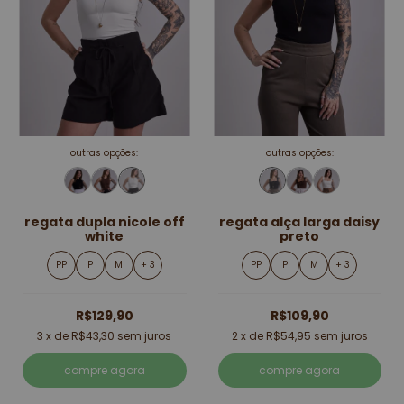
outras opções:
outras opções:
regata dupla nicole off
regata alça larga daisy
white
preto
PP
P
M
+ 3
PP
P
M
+ 3
R$129,90
R$109,90
3
x de
R$43,30
sem juros
2
x de
R$54,95
sem juros
compre agora
compre agora