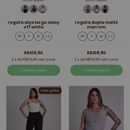
outras opções:
outras opções:
regata alça larga daisy
regata dupla maitê
off white
marrom
PP
P
M
+ 3
PP
P
M
+ 3
R$109,90
R$109,90
2
x de
R$54,95
sem juros
2
x de
R$54,95
sem juros
compre agora
compre agora
frete grátis