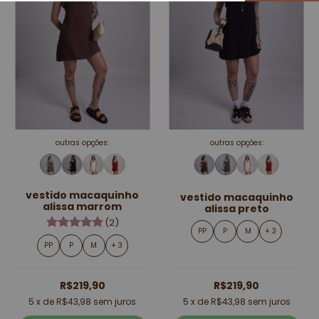
outras opções:
outras opções:
vestido macaquinho
vestido macaquinho
alissa marrom
alissa preto
(2)
PP
P
M
+ 3
PP
P
M
+ 3
R$219,90
R$219,90
5
x de
R$43,98
sem juros
5
x de
R$43,98
sem juros