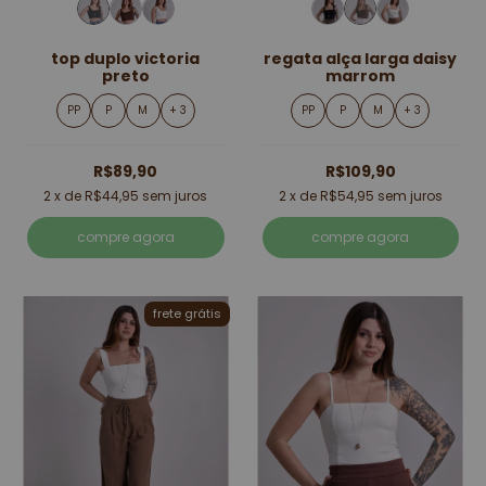
top duplo victoria
regata alça larga daisy
preto
marrom
PP
P
M
+ 3
PP
P
M
+ 3
R$89,90
R$109,90
2
x de
R$44,95
sem juros
2
x de
R$54,95
sem juros
compre agora
compre agora
frete grátis