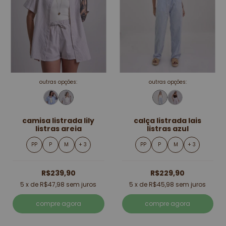
outras opções:
outras opções:
camisa listrada lily
calça listrada lais
listras areia
listras azul
PP
P
M
+ 3
PP
P
M
+ 3
R$239,90
R$229,90
5
x de
R$47,98
sem juros
5
x de
R$45,98
sem juros
compre agora
compre agora