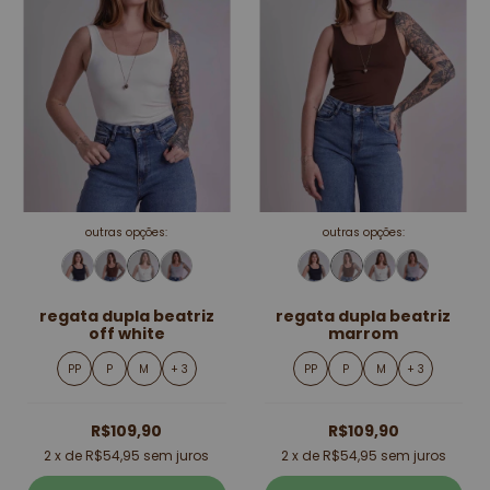
outras opções:
outras opções:
regata dupla beatriz
regata dupla beatriz
off white
marrom
PP
P
M
+ 3
PP
P
M
+ 3
R$109,90
R$109,90
2
x de
R$54,95
sem juros
2
x de
R$54,95
sem juros