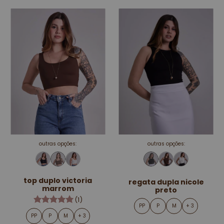
outras opções:
outras opções:
top duplo victoria
regata dupla nicole
marrom
preto
(1)
PP
P
M
+ 3
PP
P
M
+ 3