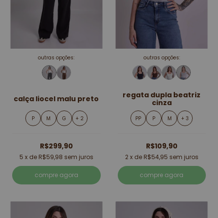
outras opções:
outras opções:
regata dupla beatriz
calça liocel malu preto
cinza
P
M
G
+ 2
PP
P
M
+ 3
R$299,90
R$109,90
5
x de
R$59,98
sem juros
2
x de
R$54,95
sem juros
compre agora
compre agora