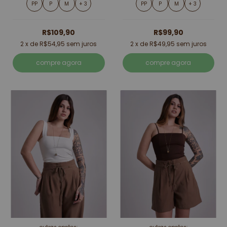
PP
P
M
+ 3
PP
P
M
+ 3
R$109,90
R$99,90
2
x de
R$54,95
sem juros
2
x de
R$49,95
sem juros
compre agora
compre agora