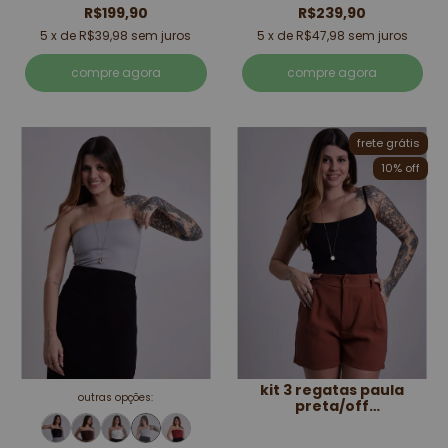
R$199,90
R$239,90
5
x de
R$39,98
sem juros
5
x de
R$47,98
sem juros
compre agora
compre agora
frete grátis
10
% off
kit 3 regatas paula
outras opções:
preta/off
white/marrom