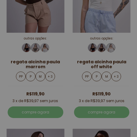
outras opções:
outras opções:
regata alcinha paula
regata alcinha paula
marrom
off white
PP
P
M
+ 3
PP
P
M
+ 3
R$119,90
R$119,90
3
x de
R$39,97
sem juros
3
x de
R$39,97
sem juros
compre agora
compre agora