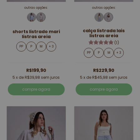
outras opções:
outras opções:
calça listrada lais
shorts listrado mari
listras areia
listras areia
(1)
PP
P
M
+ 3
PP
P
M
+ 3
R$199,90
R$229,90
5
x de
R$39,98
sem juros
5
x de
R$45,98
sem juros
compre agora
compre agora