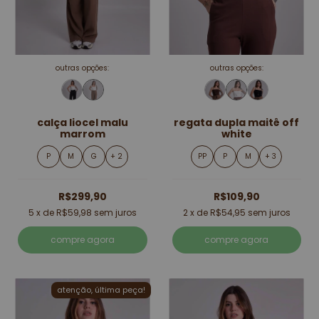
outras opções:
outras opções:
calça liocel malu
regata dupla maitê off
marrom
white
P
M
G
+ 2
PP
P
M
+ 3
R$299,90
R$109,90
5
x de
R$59,98
sem juros
2
x de
R$54,95
sem juros
compre agora
compre agora
atenção, última peça!