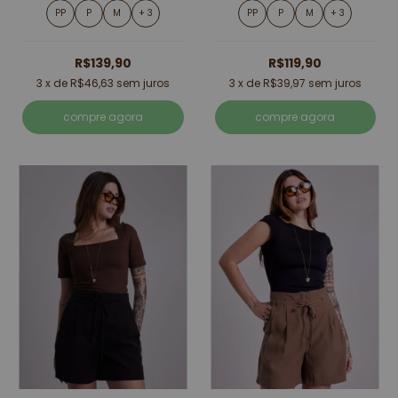
PP
P
M
+ 3
PP
P
M
+ 3
R$139,90
R$119,90
3
x de
R$46,63
sem juros
3
x de
R$39,97
sem juros
compre agora
compre agora