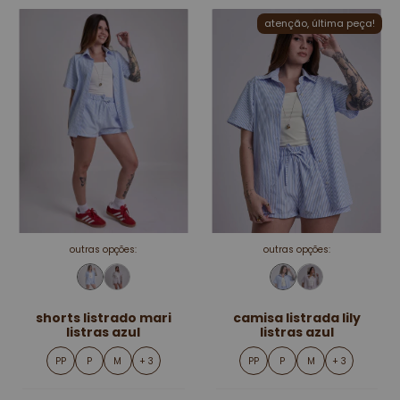
atenção, última peça!
outras opções:
outras opções:
shorts listrado mari
camisa listrada lily
listras azul
listras azul
PP
P
M
+ 3
PP
P
M
+ 3