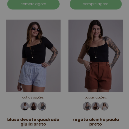
compre agora
compre agora
outras opções:
outras opções:
blusa decote quadrado
regata alcinha paula
giulia preto
preto