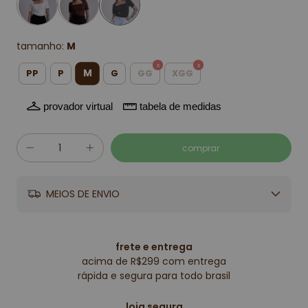
tamanho:
M
M
PP
P
G
GG
XGG
provador virtual
tabela de medidas
MEIOS DE ENVIO
frete e entrega
acima de R$299 com entrega
rápida e segura para todo brasil
loja segura