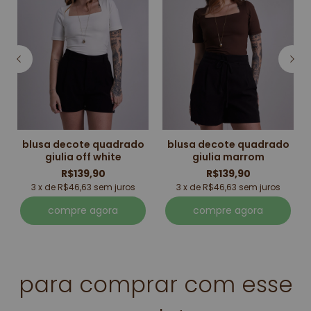
o
blusa decote quadrado
blusa decote quadrado
giulia off white
giulia marrom
R$139,90
R$139,90
3 x de R$46,63 sem juros
3 x de R$46,63 sem juros
compre agora
compre agora
para comprar com esse