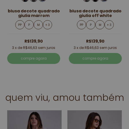
blusa decote quadrado
blusa decote quadrado
giulia marrom
giulia off white
PP
P
M
+ 3
PP
P
M
+ 3
R$139,90
R$139,90
3
x de
R$46,63
sem juros
3
x de
R$46,63
sem juros
compre agora
compre agora
quem viu, amou também