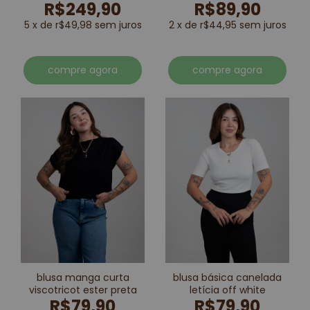
R$249,90
R$89,90
marrom
5 x de r$49,98 sem juros
2 x de r$44,95 sem juros
compre agora
compre agora
blusa manga curta
blusa básica canelada
viscotricot ester preta
letícia off white
R$79,90
R$79,90