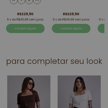
PP
P
M
+ 3
R$229,90
R$229,90
5
x de
R$45,98
sem juros
5
x de
R$45,98
sem juros
5
x d
compre agora
compre agora
para completar seu look