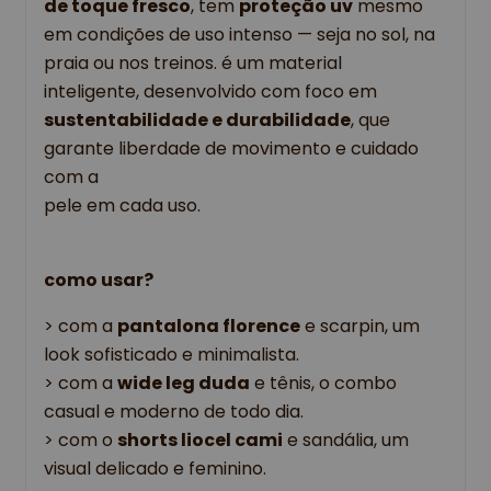
de toque fresco
, tem 
proteção uv
 mesmo 
em condições de uso intenso — seja no sol, na 
praia ou nos treinos. é um material 
inteligente, desenvolvido com foco em 
sustentabilidade e durabilidade
, que 
garante liberdade de movimento e cuidado 
com a
pele em cada uso.
como usar?
> com a 
pantalona florence
 e scarpin, um 
look sofisticado e minimalista.
> com a 
wide leg duda
 e tênis, o combo 
casual e moderno de todo dia.
> com o 
shorts liocel cami
 e sandália, um 
visual delicado e feminino.