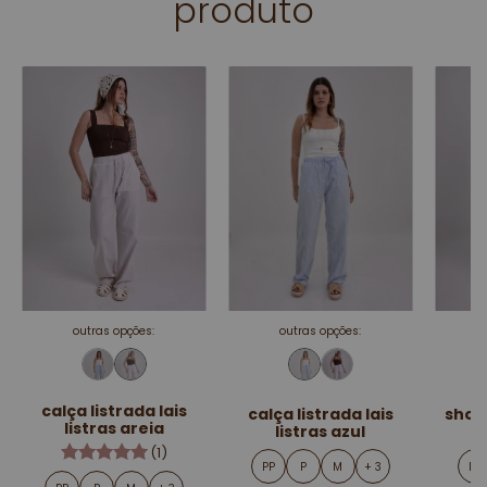
produto
outras opções:
outras opções:
calça listrada lais
calça listrada lais
short
listras areia
listras azul
l
(1)
PP
P
M
+ 3
PP