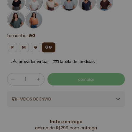
tamanho:
GG
GG
P
M
G
provador virtual
tabela de medidas
MEIOS DE ENVIO
frete e entrega
acima de R$299 com entrega