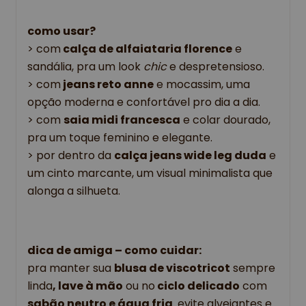
como usar?
> com
 calça de alfaiataria florence
 e 
sandália, pra um look 
chic 
e despretensioso.
> com
 jeans reto anne
 e mocassim, uma 
opção moderna e confortável pro dia a dia.
> com 
saia midi francesca
 e colar dourado, 
pra um toque feminino e elegante.
> por dentro da 
calça jeans wide leg duda
 e 
um cinto marcante, um visual minimalista que 
alonga a silhueta.
dica de amiga – como cuidar: 
pra manter sua
blusa de viscotricot
sempre
linda
, lave à mão
ou no
ciclo delicado
com
sabão neutro e água fria
. evite alvejantes e