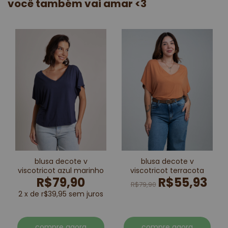
você também vai amar <3
blusa decote v
blusa decote v
viscotricot azul marinho
viscotricot terracota
R$79,90
R$55,93
R$79,90
2 x de r$39,95 sem juros
compre agora
compre agora