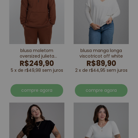
blusa moletom
blusa manga longa
oversized julieta
viscotricot off white
R$249,90
R$89,90
marrom
5 x de r$49,98 sem juros
2 x de r$44,95 sem juros
compre agora
compre agora