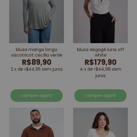
blusa manga longa
blusa degagê luna off
viscotricot cecília verde
white
R$89,90
R$179,90
2 x de r$44,95 sem juros
4 x de r$44,98 sem
juros
compre agora
compre agora