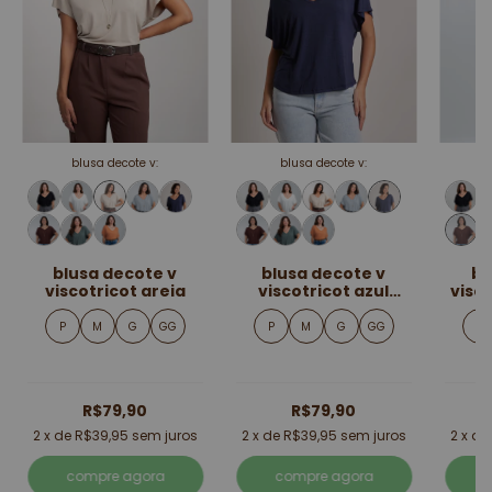
blusa decote v:
blusa decote v:
blusa decote v
blusa decote v
bl
viscotricot areia
viscotricot azul
visc
marinho
P
M
G
GG
P
M
G
GG
P
R$79,90
R$79,90
2
x de
R$39,95
sem juros
2
x de
R$39,95
sem juros
2
x d
compre agora
compre agora