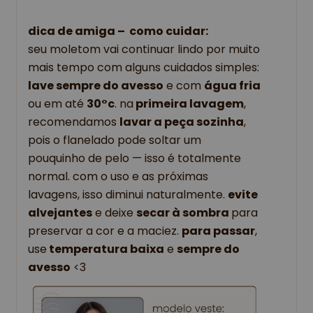
dica de amiga –  como cuidar:
seu moletom vai continuar lindo por muito 
mais tempo com alguns cuidados simples: 
lave sempre do avesso
 e com 
água fria
ou em até 
30°c
. na
 primeira lavagem
, 
recomendamos 
lavar a peça sozinha
, 
pois o flanelado pode soltar um 
pouquinho de pelo — isso é totalmente 
normal. com o uso e as próximas 
lavagens, isso diminui naturalmente. 
evite 
alvejantes
 e deixe 
secar à sombra 
para 
preservar a cor e a maciez. 
para passar
, 
use
 temperatura baixa
 e 
sempre do 
avesso
 <3