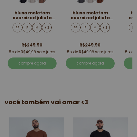
blusa moletom
blusa moletom
bl
oversized julieta
oversized julieta
ove
marrom
preta
PP
P
M
+ 3
PP
P
M
+ 3
PP
R$249,90
R$249,90
5
x de
R$49,98
sem juros
5
x de
R$49,98
sem juros
5
x d
compre agora
compre agora
você também vai amar <3