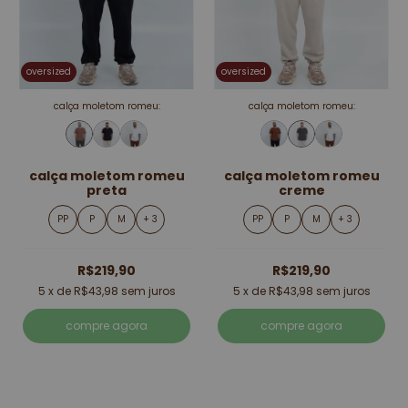
oversized
oversized
calça moletom romeu:
calça moletom romeu:
calça moletom romeu
calça moletom romeu
preta
creme
PP
P
M
+ 3
PP
P
M
+ 3
R$219,90
R$219,90
5
x de
R$43,98
sem juros
5
x de
R$43,98
sem juros
compre agora
compre agora