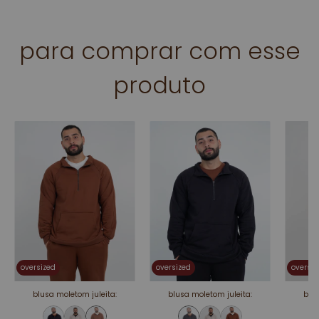
para comprar com esse
produto
oversized
oversized
oversiz
blusa moletom juleita:
blusa moletom juleita:
blus