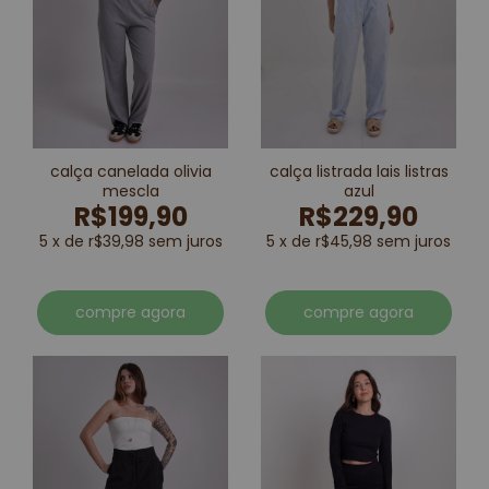
calça canelada olivia
calça listrada lais listras
mescla
azul
R$199,90
R$229,90
5 x de r$39,98 sem juros
5 x de r$45,98 sem juros
compre agora
compre agora