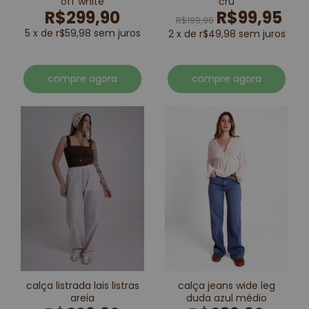
off white
cru
R$299,90
R$99,95
R$199,90
5 x de r$59,98 sem juros
2 x de r$49,98 sem juros
compre agora
compre agora
calça listrada lais listras
calça jeans wide leg
areia
duda azul médio