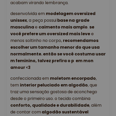
acabam virando lembrança. 
desenvolvida em 
modelagem oversized 
unissex
, a peça possui
 base na grade 
masculina 
e 
caimento mais amplo
. 
se 
você prefere um oversized mais leve
 e 
menos soltinho no corpo, 
recomendamos 
escolher um tamanho menor do que usa 
normalmente. então se você costuma usar 
m feminino, 
talvez prefira o p  em mon 
amour <3
confeccionada em 
moletom encorpado
, 
tem 
interior peluciado em algodão
, que 
traz uma sensação gostosa de aconchego 
desde o primeiro uso. o tecido combina 
conforto, qualidade e durabilidade
, além 
de contar com
 algodão sustentável 