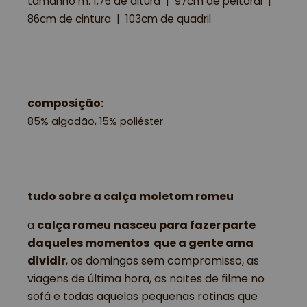
tamanho m: 1,76 de altura  |  97cm de peitoral  |  
86cm de cintura  |  103cm de quadril
composição:
85% algodão,
 15% poliéster
tudo sobre a calça moletom romeu
a 
calça romeu
nasceu para fazer parte 
daqueles momentos  que a gente ama  
dividir
, os domingos sem compromisso, as 
viagens de última hora, as noites de filme no 
sofá e todas aquelas pequenas rotinas que 