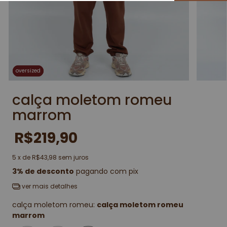
oversized
oversized
calça moletom romeu
marrom
R$219,90
5
x de
R$43,98
sem juros
3% de desconto
pagando com pix
ver mais detalhes
calça moletom romeu:
calça moletom romeu
marrom