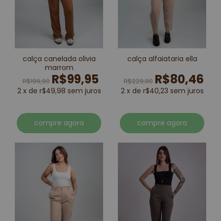
calça canelada olivia
calça alfaiataria ella
marrom
R$99,95
R$80,46
R$199,90
R$229,90
2 x de r$49,98 sem juros
2 x de r$40,23 sem juros
compre agora
compre agora