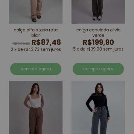
calça alfaiataria reta
calça canelada olivia
blair
verde
R$87,46
R$199,90
R$249,90
5 x de r$39,98 sem juros
2 x de r$43,73 sem juros
compre agora
compre agora