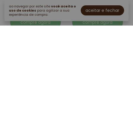
5 x de r$41,98 sem juros
5 x de r$39,98 sem juros
ao navegar por este site
você aceita o
aceitar e fechar
uso de cookies
para agilizar a sua
experiência de compra.
compre agora
compre agora
faça parte do nosso clube de ofertas
e descontos exclusivos <3
ao se cadastrar você concorda em receber