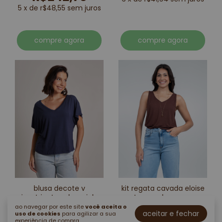
5 x de r$48,55 sem juros
compre agora
compre agora
blusa decote v
kit regata cavada eloise
viscotricot azul marinho
e top renda marrom
R$79,90
R$152,82
ao navegar por este site
você aceita o
R$169,80
aceitar e fechar
uso de cookies
para agilizar a sua
2 x de r$39,95 sem juros
3 x de r$50,94 sem juros
experiência de compra.