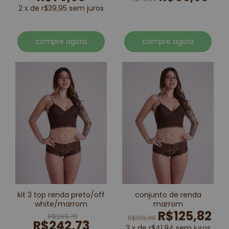
2 x de r$39,95 sem juros
compre agora
compre agora
kit 3 top renda preto/off
conjunto de renda
white/marrom
marrom
R$125,82
R$269,70
R$139,80
R$242,73
3 x de r$41,94 sem juros