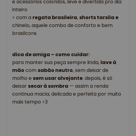
e acessórios coloridos, leve e divertida pro dia 
inteiro
> com a 
regata brasileira
, 
shorts tarsila e
chinelo, aquele combo de conforto e bem 
brasilcore.
dica de amiga – como cuidar: 
para manter sua peça sempre linda, 
lave à 
mão
 com 
sabão neutro
, sem deixar de 
molho e 
sem usar alvejante
. depois, é só 
deixar 
secar à sombra
 — assim a renda 
continua macia, delicada e perfeita por muito 
mais tempo <3