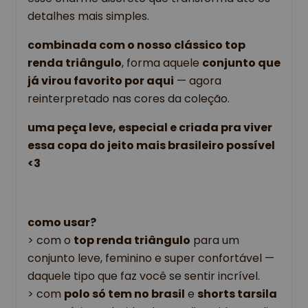
detalhes mais simples.
combinada com o nosso clássico top 
renda triângulo
, forma aquele 
conjunto que 
já virou favorito por aqui
 — agora 
reinterpretado nas cores da coleção.
uma peça leve, especial e criada pra viver 
essa copa do jeito mais brasileiro possível 
<3
como usar?
> 
com o 
top renda triângulo
 para um 
conjunto leve, feminino e super confortável — 
daquele tipo que faz você se sentir incrível.
> com 
polo só tem no brasil
 e 
shorts tarsila