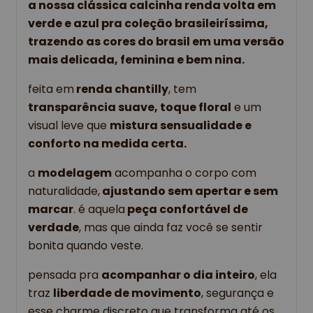
a nossa clássica calcinha renda volta em 
verde e azul pra coleção brasileiríssima, 
trazendo as cores do brasil em uma versão 
mais delicada, feminina e bem nina.
feita em
 renda chantilly
, tem
transparência suave, toque floral
 e um 
visual leve que 
mistura sensualidade e 
conforto na medida certa.
a 
modelagem
 acompanha o corpo com 
naturalidade,
 ajustando sem apertar e sem 
marcar
. é aquela
 peça confortável de 
verdade
, mas que ainda faz você se sentir 
bonita quando veste.
pensada pra 
acompanhar o dia inteiro
, ela 
traz 
liberdade de movimento
, segurança e 
esse charme discreto que transforma até os 