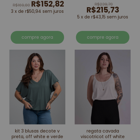
R$152,82
marinho
R$239,70
R$169,80
R$215,73
3 x de r$50,94 sem juros
5 x de r$43,15 sem juros
compre agora
compre agora
kit 3 blusas decote v
regata cavada
preta, off white e verde
viscotricot off white