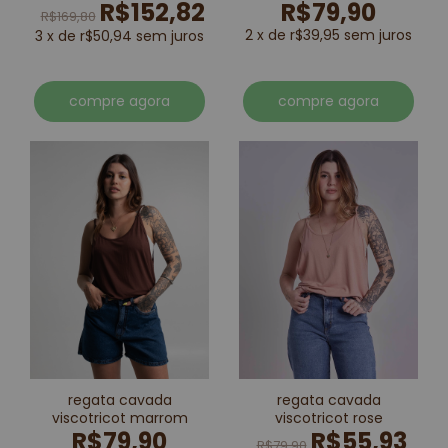
R$152,82
R$79,90
R$169,80
2 x de r$39,95 sem juros
3 x de r$50,94 sem juros
compre agora
compre agora
regata cavada
regata cavada
viscotricot marrom
viscotricot rose
R$79,90
R$55,93
R$79,90