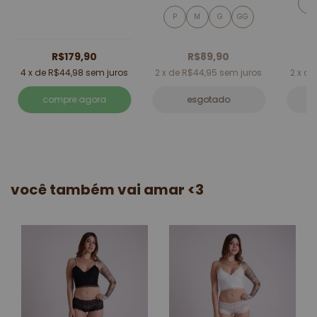
P
P
M
G
GG
R$179,90
R$89,90
4
x de
R$44,98
sem juros
2
x de
R$44,95
sem juros
2
x d
compre agora
esgotado
você também vai amar <3