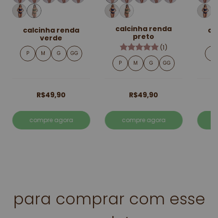
calcinha renda
calcinha renda
ca
preto
verde
(1)
P
M
G
GG
P
P
M
G
GG
R$49,90
R$49,90
compre agora
compre agora
para comprar com esse