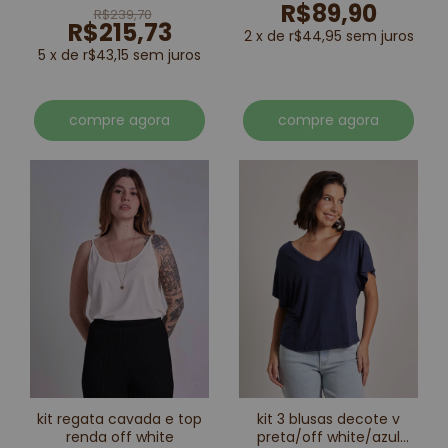
R$89,90
R$239,70
R$215,73
2 x de r$44,95 sem juros
5 x de r$43,15 sem juros
compre agora
compre agora
kit regata cavada e top
kit 3 blusas decote v
renda off white
preta/off white/azul