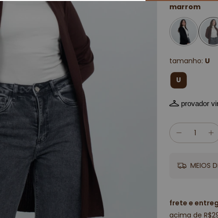
marrom
tamanho:
U
U
provador vir
MEIOS D
frete e entre
acima de R$2