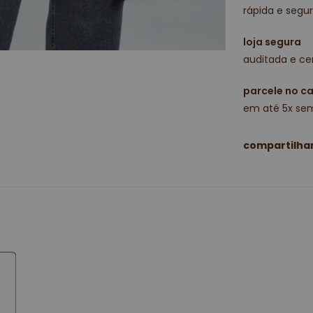
rápida e segur
loja segura
auditada e cer
parcele no c
em até 5x sem
compartilha