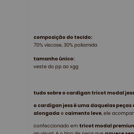
composição do tecido:
70% viscose, 30% poliamida 
tamanho único: 
veste do pp ao xgg
tudo sobre o cardigan tricot modal jes
o cardigan jess é uma daquelas peças
alongada
 e 
caimento leve
, ele acompan
confeccionado em 
t
ricot modal premiu
ao visual. é o tipo de peça que 
aquece sem