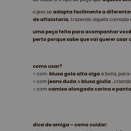
o jess se 
adapta facilmente a diferentes
de alfaiataria
, trazendo aquela camada 
uma peça feita para acompanhar você p
perto porque sabe que vai querer usar 
como usar?
> 
c
om 
 blusa gola alta olga
 e
bota, para 
> com
 jeans duda
 e
 blusa giulia
 , crian
> com 
camisa alongada carina e panta
dica de amiga – como cuidar: