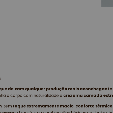
s
 que deixam qualquer produção mais aconchegante e
ha o corpo com naturalidade e 
cria uma camada extra
m
, tem
 toque extremamente macio
, 
conforto térmico
 pesar 
e transforma combinações básicas em looks chei