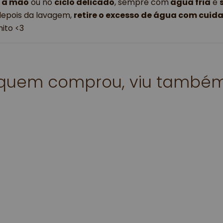
e à mão
 ou no 
ciclo delicado
, sempre com
 água fria
 e 
depois da lavagem, 
retire o excesso de água com cuid
ito 
<3
quem comprou, viu també