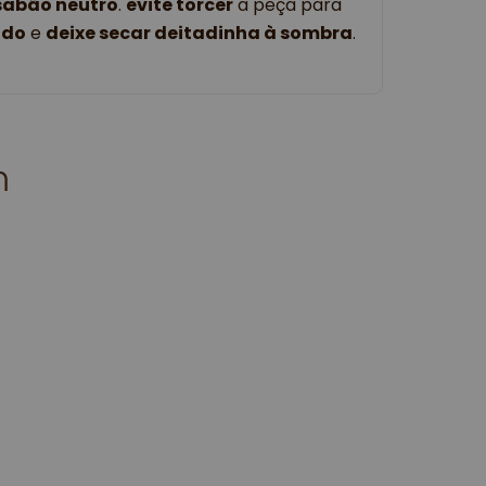
sabão neutro
. 
evite torcer
 a peça para 
ado
 e 
deixe secar deitadinha à sombra
. 
m