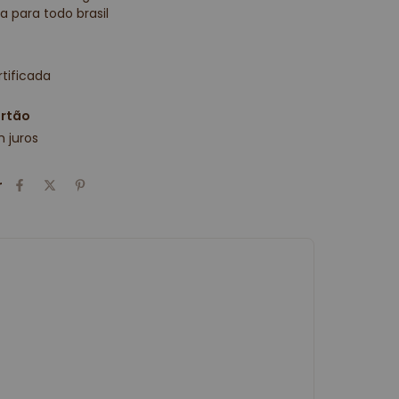
a para todo brasil
tificada
artão
 juros
r