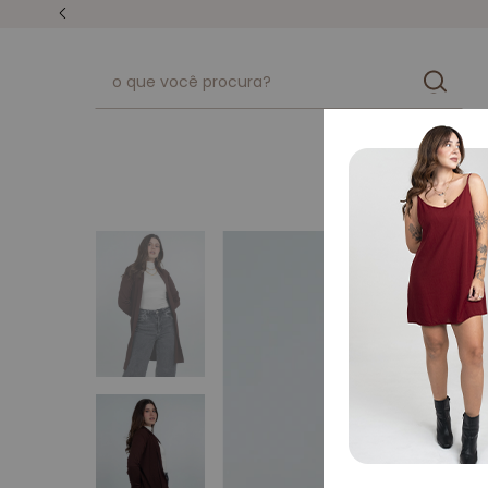
unissex
kits