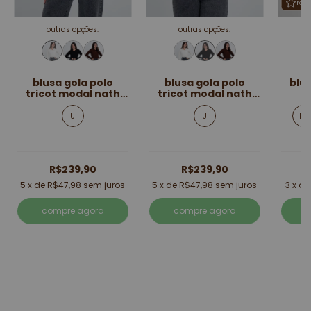
rep
outras opções:
outras opções:
blusa gola polo
blusa gola polo
blu
tricot modal nath
tricot modal nath
l
off white
preta
U
U
PP
R$239,90
R$239,90
5
x de
R$47,98
sem juros
5
x de
R$47,98
sem juros
3
x d
compre agora
compre agora