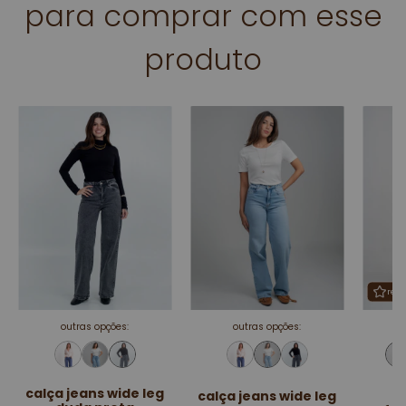
para comprar com esse
produto
rep
outras opções:
outras opções:
calça jeans wide leg
calça jeans wide leg