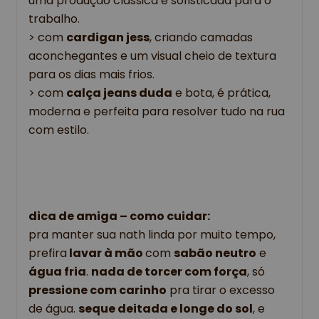
uma produção clássica e sofisticada para o 
trabalho. 
> com 
cardigan jess
, criando camadas 
aconchegantes e um visual cheio de textura 
para os dias mais frios. 
> com 
calça jeans duda
e bota, 
é prática, 
moderna e perfeita para resolver tudo na rua 
com estilo.
dica de amiga – como cuidar:
pra manter sua nath linda por muito tempo, 
prefira
 lavar à mão 
com 
sabão neutro
 e 
água fria
. 
nada de torcer com força
, só 
pressione com carinho
 pra tirar o excesso 
de água. 
seque deitada e longe do sol
, e 