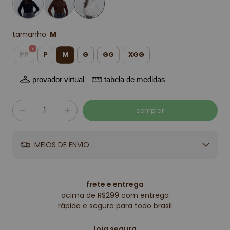
tamanho:
M
M
PP
P
G
GG
XGG
provador virtual
tabela de medidas
MEIOS DE ENVIO
frete e entrega
acima de R$299 com entrega
rápida e segura para todo brasil
loja segura