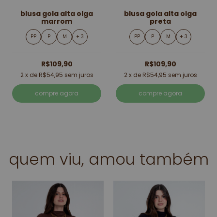
blusa gola alta olga
blusa gola alta olga
marrom
preta
PP
P
M
+ 3
PP
P
M
+ 3
R$109,90
R$109,90
2
x de
R$54,95
sem juros
2
x de
R$54,95
sem juros
compre agora
compre agora
quem viu, amou também