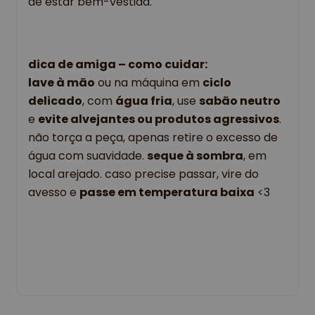
de estar bem-vestida.
dica de amiga – como cuidar:
lave à mão
 ou na máquina em 
ciclo 
delicado
, com 
água fria
, use 
sabão neutro
e 
evite alvejantes ou produtos agressivos
. 
não torça a peça, apenas retire o excesso de 
água com suavidade. 
seque à sombra
, em 
local arejado. caso precise passar, vire do 
avesso e 
passe em temperatura baixa
 <3