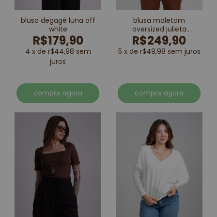
blusa degagê luna off
blusa moletom
white
oversized julieta
R$179,90
R$249,90
marrom
4 x de r$44,98 sem
5 x de r$49,98 sem juros
juros
compre agora
compre agora