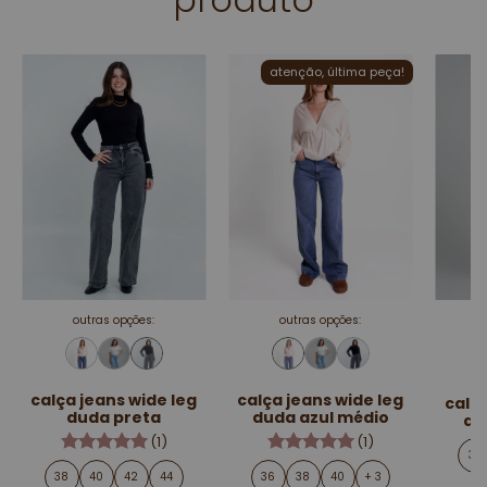
atenção, última peça!
outras opções:
outras opções:
calça jeans wide leg
calça jeans wide leg
calça
duda preta
duda azul médio
du
(1)
(1)
36
38
40
42
44
36
38
40
+ 3