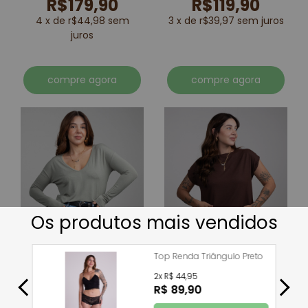
R$179,90
R$119,90
4 x de r$44,98 sem
3 x de r$39,97 sem juros
juros
compre agora
compre agora
blusa cris viscotricot
blusa manga curta
viscotricot ester