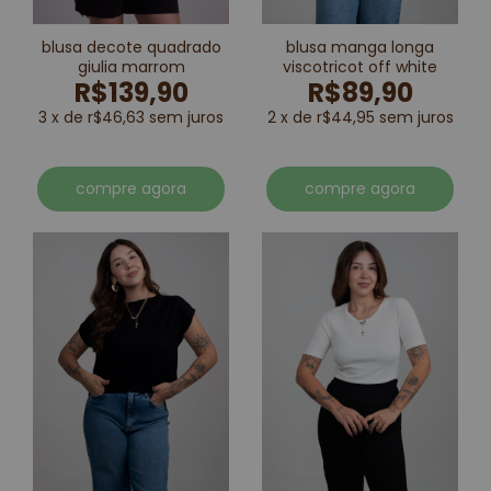
blusa decote quadrado
blusa manga longa
giulia marrom
viscotricot off white
R$139,90
R$89,90
3 x de r$46,63 sem juros
2 x de r$44,95 sem juros
compre agora
compre agora