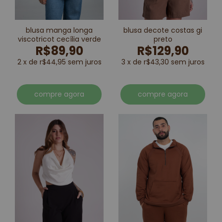
blusa manga longa
blusa decote costas gi
viscotricot cecília verde
preto
R$89,90
R$129,90
2 x de r$44,95 sem juros
3 x de r$43,30 sem juros
compre agora
compre agora