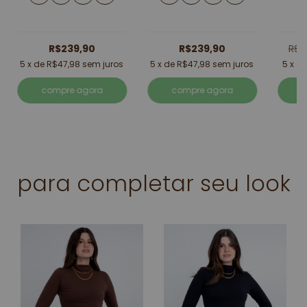
R$239,90
R$239,90
R$2
5
x de
R$47,98
sem juros
5
x de
R$47,98
sem juros
5
x d
compre agora
compre agora
para completar seu look