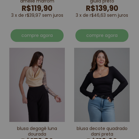
amelie marrom
giulia preto
R$119,90
R$139,90
3 x de r$39,97 sem juros
3 x de r$46,63 sem juros
compre agora
compre agora
blusa degagê luna
blusa decote quadrado
dourada
dani preta