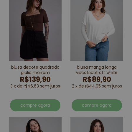
blusa decote quadrado
blusa manga longa
giulia marrom
viscotricot off white
R$139,90
R$89,90
3 x de r$46,63 sem juros
2 x de r$44,95 sem juros
compre agora
compre agora