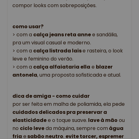
compor looks com sobreposições.
como usar?
> com a 
calça jeans reta anne
 e sandália, 
pra um visual casual e moderno.
> com a 
calça listrada lais 
e rasteira, o look 
leve e feminino do verão.
> com a 
calça alfaiataria ella
 e 
blazer 
antonela
, uma proposta sofisticada e atual.
dica de amiga - como cuidar
por ser feita em malha de poliamida, ela pede
cuidados delicados pra preservar a
elasticidade
e o toque suave.
lave à mão
ou
no
ciclo leve
da máquina, sempre com
água
fria
e
sabão neutro
.
evite torcer, espremer