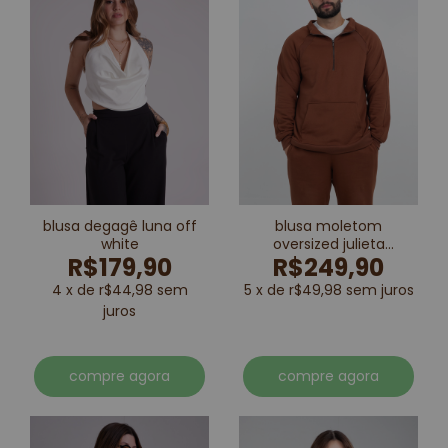
blusa degagê luna off
blusa moletom
white
oversized julieta
R$179,90
R$249,90
marrom
4 x de r$44,98 sem
5 x de r$49,98 sem juros
juros
compre agora
compre agora