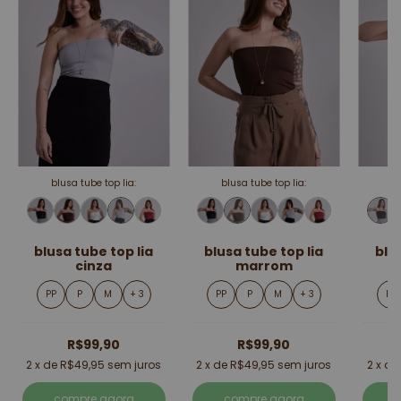
blusa tube top lia:
blusa tube top lia:
b
blusa tube top lia
blusa tube top lia
blu
cinza
marrom
PP
P
M
+ 3
PP
P
M
+ 3
PP
R$99,90
R$99,90
2
x de
R$49,95
sem juros
2
x de
R$49,95
sem juros
2
x d
compre agora
compre agora