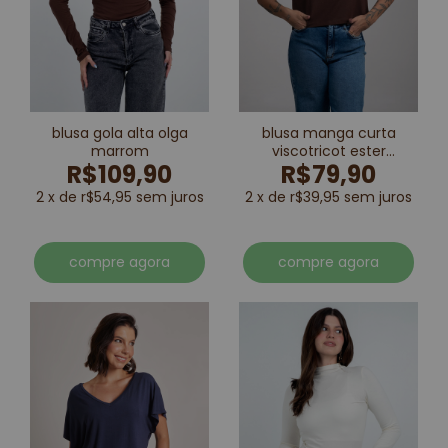
blusa gola alta olga
blusa manga curta
marrom
viscotricot ester
R$109,90
R$79,90
marrom
2 x de r$54,95 sem juros
2 x de r$39,95 sem juros
compre agora
compre agora