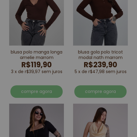
blusa polo manga longa
blusa gola polo tricot
amelie marrom
modal nath marrom
R$119,90
R$239,90
3 x de r$39,97 sem juros
5 x de r$47,98 sem juros
compre agora
compre agora