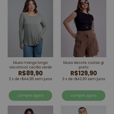
blusa manga longa
blusa decote costas gi
viscotricot cecília verde
preto
R$89,90
R$129,90
2 x de r$44,95 sem juros
3 x de r$43,30 sem juros
compre agora
compre agora