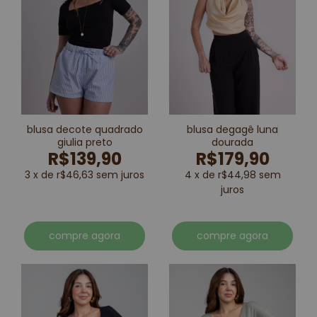
blusa decote quadrado
blusa degagê luna
giulia preto
dourada
R$139,90
R$179,90
3 x de r$46,63 sem juros
4 x de r$44,98 sem
juros
compre agora
compre agora