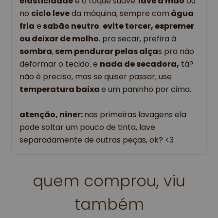
elasticidade
e o toque suave.
lave à mão
ou
no
ciclo leve
da máquina, sempre com
água
fria
e
sabão neutro
.
evite torcer, espremer
ou deixar de molho
. pra secar, prefira à
sombra
,
sem pendurar pelas alça
s pra não
deformar o tecido. e
nada de secadora,
tá?
não é preciso, mas se quiser passar, use
temperatura baixa
e um paninho por cima.
atenção, niner:
nas primeiras lavagens ela
pode soltar um pouco de tinta, lave
separadamente de outras peças, ok? <3
quem comprou, viu
também