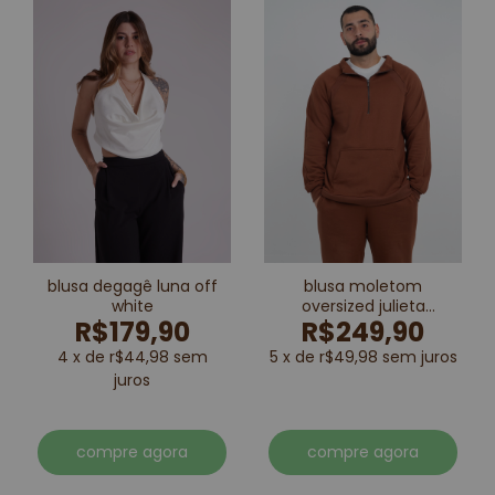
blusa degagê luna off
blusa moletom
white
oversized julieta
R$179,90
R$249,90
marrom
4 x de r$44,98 sem
5 x de r$49,98 sem juros
juros
compre agora
compre agora