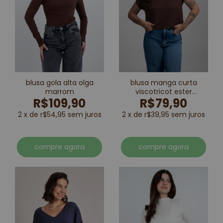
blusa gola alta olga
blusa manga curta
marrom
viscotricot ester
R$109,90
R$79,90
marrom
2 x de r$54,95 sem juros
2 x de r$39,95 sem juros
compre agora
compre agora