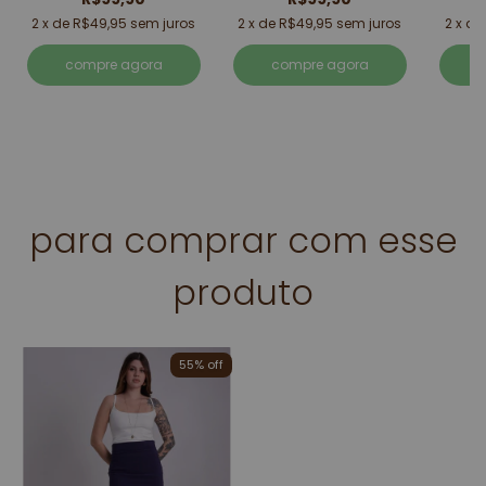
2
x de
R$49,95
sem juros
2
x de
R$49,95
sem juros
2
x d
compre agora
compre agora
para comprar com esse
produto
55% off