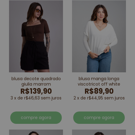
blusa decote quadrado
blusa manga longa
giulia marrom
viscotricot off white
R$139,90
R$89,90
3 x de r$46,63 sem juros
2 x de r$44,95 sem juros
compre agora
compre agora