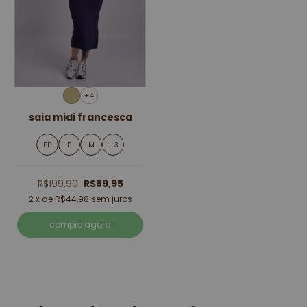
+4
saia midi francesca
PP
P
M
+ 3
R$199,90
R$89,95
2
x de
R$44,98
sem juros
compre agora