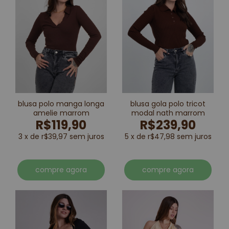
blusa polo manga longa
blusa gola polo tricot
amelie marrom
modal nath marrom
R$119,90
R$239,90
3 x de r$39,97 sem juros
5 x de r$47,98 sem juros
compre agora
compre agora