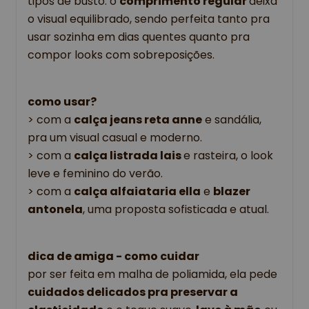
tipos de busto. o 
comprimento regular 
deixa 
o visual equilibrado, sendo perfeita tanto pra 
usar sozinha em dias quentes quanto pra 
compor looks com sobreposições.
como usar?
> com a 
calça jeans reta anne
 e sandália, 
pra um visual casual e moderno.
> com a 
calça listrada lais 
e rasteira, o look 
leve e feminino do verão.
> com a 
calça alfaiataria ella
 e 
blazer 
antonela
, uma proposta sofisticada e atual.
dica de amiga - como cuidar
por ser feita em malha de poliamida, ela pede
cuidados delicados pra preservar a