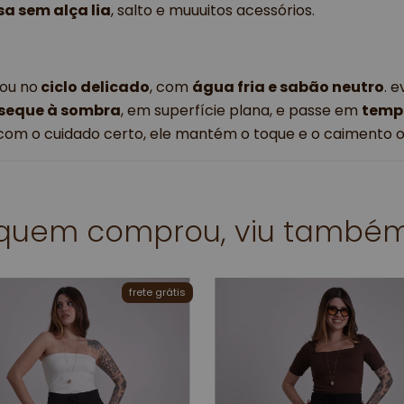
sa sem alça lia
, salto e muuuitos acessórios. 
ou no
ciclo delicado
, com
água fria e sabão neutro
. 
seque à sombra
, em superfície plana, e passe em
temp
s com o cuidado certo, ele mantém o toque e o caimento o
quem comprou, viu també
frete grátis