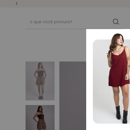
unissex
kits