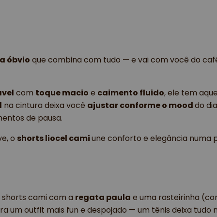
a óbvio
 que combina com tudo — e vai com você do caf
ável
 com 
toque macio
 e 
caimento fluido
, ele tem aqu
l
 na cintura deixa você 
ajustar conforme o mood 
do dia
mentos de pausa.
e, o 
shorts liocel cami 
une conforto e elegância numa p
 shorts cami com a 
regata paula
 e uma rasteirinha (c
ra um outfit mais fun e despojado — um tênis deixa tudo m