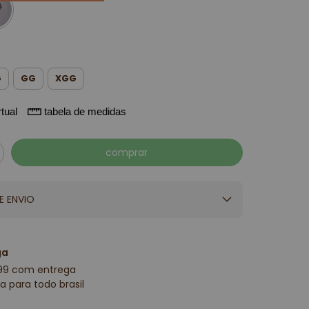
G
GG
XGG
tual
tabela de medidas
E ENVIO
ga
99 com entrega
a para todo brasil