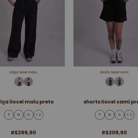
calça liocel malu:
shorts liocel cami:
lça liocel malu preto
shorts liocel cami pr
P
M
G
+ 2
P
M
G
+ 2
R$299,90
R$209,90