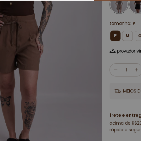
tamanho:
P
P
M
provador vir
MEIOS D
frete e entre
acima de R$2
rápida e segur