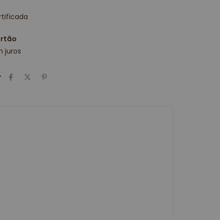
tificada
artão
 juros
r