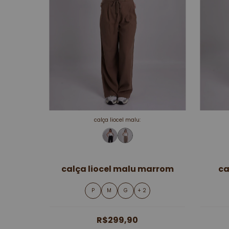
calça liocel malu:
calça liocel malu marrom
ca
P
M
G
+ 2
R$299,90