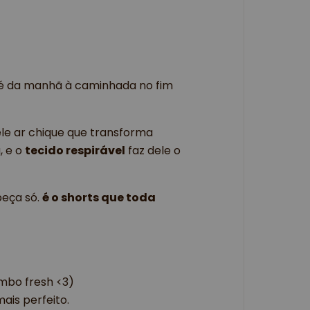
é da manhã à caminhada no fim 
ele ar chique que transforma 
, e o 
tecido respirável
 faz dele o 
eça só. 
é o shorts que toda 
ombo fresh <3)
ais perfeito.