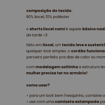
composição do tecido:
90% liocel, 10% poliéster
o 
shorts liocel cami 
é aquele 
básico nad
da tarde <3
feito em 
liocel
, um 
tecido leve e sustent
qualquer look simples. o 
cordão funciona
parceiro perfeito pra dias de calor ou mo
com 
modelagem soltinha
 e estrutura lev
mulher precisa ter no armário!
como usar?
> para um look bem fresquinho, combine o
> use com uma
 camiseta estampada
 pa