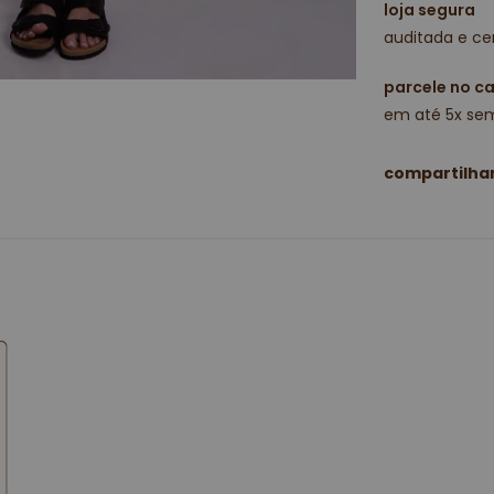
loja segura
auditada e cer
parcele no c
em até 5x sem
compartilha