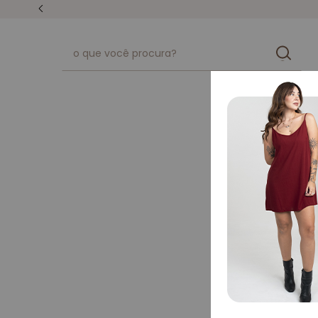
unissex
kits
ops! n