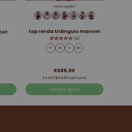
outras opções:
top renda triângulo marrom
cot
(4)
P
M
G
GG
R$89,90
2
x de
R$44,95
sem juros
compre agora