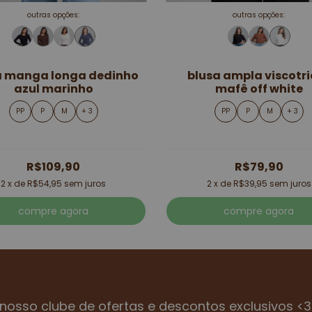
outras opções:
outras opções:
a manga longa dedinho
blusa ampla viscotri
azul marinho
mafê off white
PP
P
M
+ 3
PP
P
M
+ 3
R$109,90
R$79,90
2
x de
R$54,95
sem juros
2
x de
R$39,95
sem juros
compre agora
compre agora
nosso clube de ofertas e descontos exclusivos <3