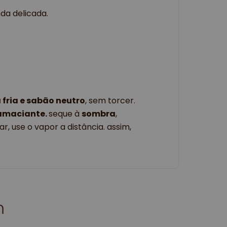
nda delicada.
fria e sabão neutro
, sem torcer.
 amaciante.
seque à
sombra
,
r, use o vapor a distância. assim,
m