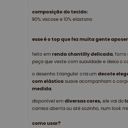
composição do tecido:
90% viscose e 10% elastano
esse é o top que fez muita gente aposen
feito em
renda chantilly delicada
, forr
peça que veste com suavidade e deixa o co
o desenho triangular cria um
decote eleg
com elástico
suave acompanham o corp
medida
.
disponível em
diversas cores,
ele vai do
l
camisa aberta ou até sozinho, num look min
como usar?