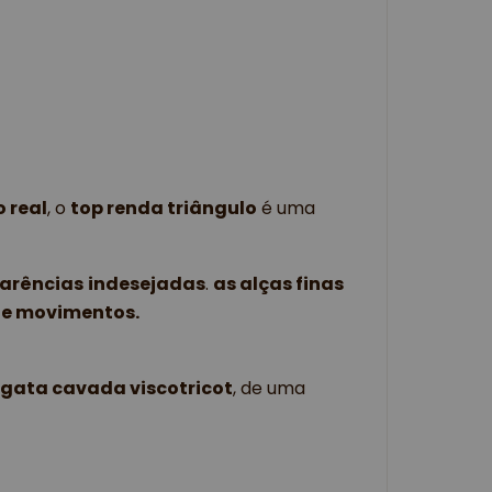
 real
, o
top renda triângulo
é uma
arências
indesejadas
.
as alças finas
de movimentos.
egata cavada viscotricot
, de uma