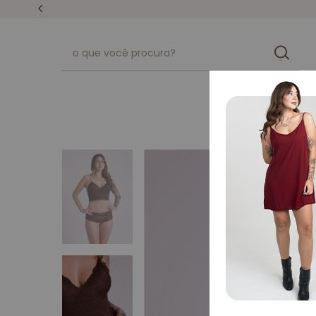
unissex
kits