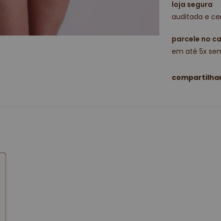
loja segura
auditada e cer
parcele no c
em até 5x sem
compartilha