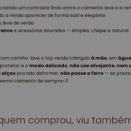
 criando um contraste lindo entre o caimento leve e a re
ndo a renda aparecer de forma sutil e elegante.
k leve de verão.
rence
e acessórios dourados — simples, chique e natural.
 com carinho. lave o top renda triângulo
à mão
, em
água 
 protetor e o
modo delicado
.
não use alvejante, nem
s alças
pra não deformar.
não passe a ferro
— se precisa
 mesmo caimento de sempre<3
quem comprou, viu també