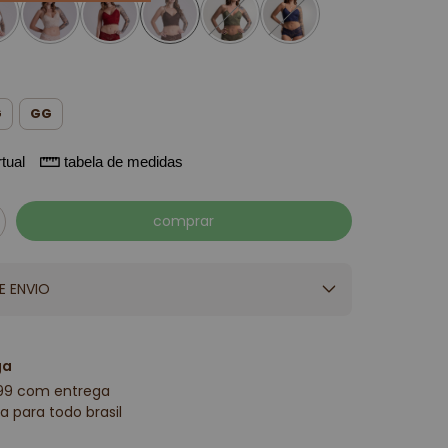
G
GG
tual
tabela de medidas
E ENVIO
ga
99 com entrega
a para todo brasil