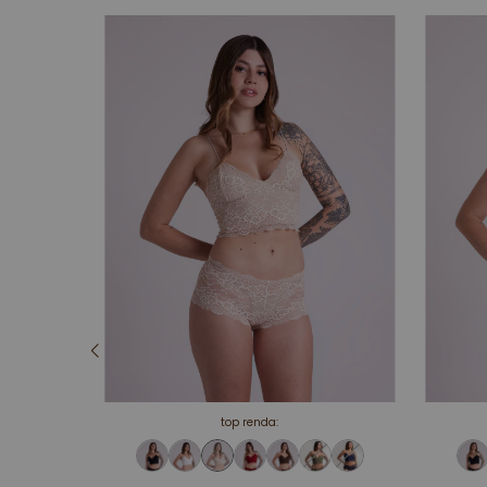
esgotado
top renda: