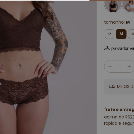
tamanho:
M
M
P
provador vir
MEIOS D
frete e entre
acima de R$2
rápida e segur