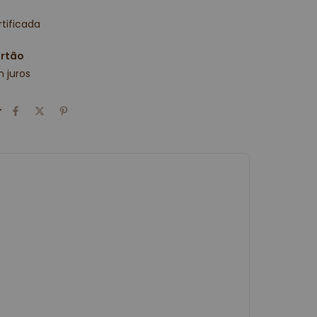
tificada
artão
 juros
r