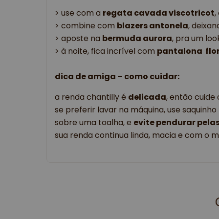
> use com a
regata cavada viscotricot
,
> combine com
blazers antonela
, deixa
> aposte na
bermuda aurora
, pra um loo
> à noite, fica incrível com
pantalona flo
dica de amiga – como cuidar:
a renda chantilly é
delicada
, então cuide
se preferir lavar na máquina, use saquinho
sobre uma toalha, e
evite pendurar pela
sua renda continua linda, macia e com o