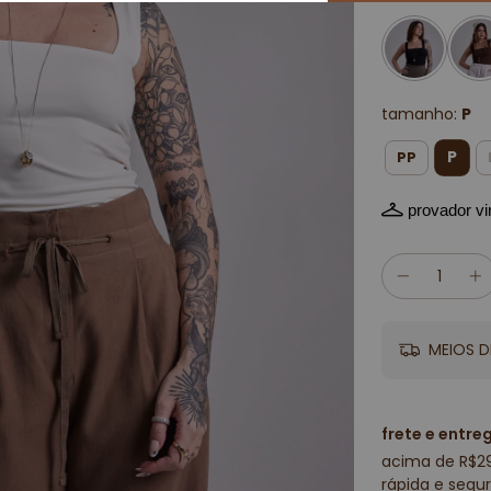
tamanho:
P
P
PP
provador vir
MEIOS D
frete e entre
acima de R$2
rápida e segur