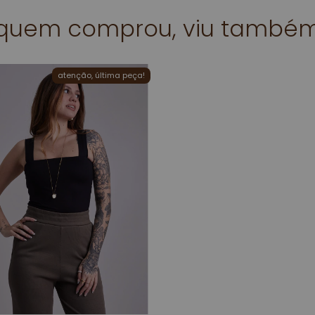
quem comprou, viu també
atenção, última peça!