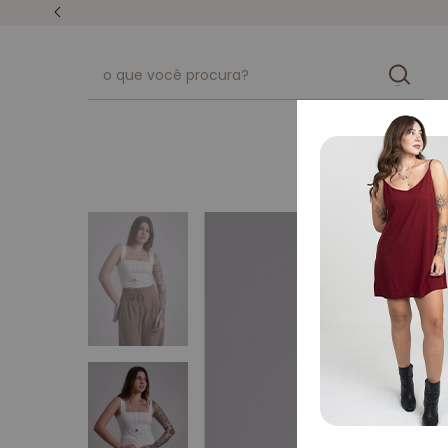
unissex
kits