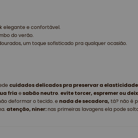
k elegante e confortável.
ombo do verão.
dourados, um toque sofisticado pra qualquer ocasião.
pede
cuidados delicados pra preservar a elasticidade
a fria
e
sabão neutro
.
evite torcer, espremer ou dei
não deformar o tecido. e
nada de secadora,
tá? não é p
ma.
atenção, niner:
nas primeiras lavagens ela pode solt