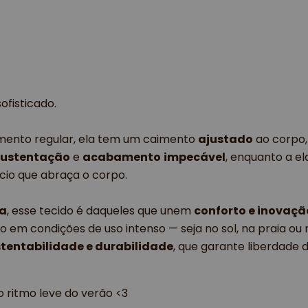
ofisticado.
ento regular, ela tem um caimento
ajustado
ao corpo
sustentação
e
acabamento
impecável
, enquanto a el
io que abraça o corpo.
ca
, esse tecido é daqueles que unem
conforto e inovaçã
em condições de uso intenso — seja no sol, na praia ou n
tentabilidade e durabilidade
, que garante liberdade
 ritmo leve do verão <3