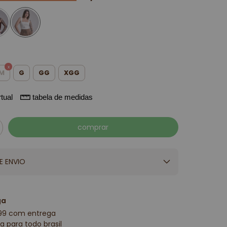
M
G
GG
XGG
tual
tabela de medidas
E ENVIO
ga
99 com entrega
a para todo brasil