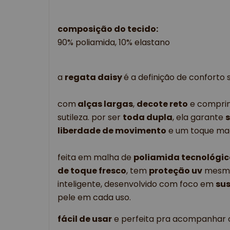
composição do tecido:
90% poliamida, 10% elastano
a
regata daisy
é a definição de conforto s
com
alças largas
,
decote reto
e comprim
sutileza. por ser
toda dupla
, ela garante
liberdade de movimento
e um toque mac
feita em malha de
poliamida tecnológi
de toque fresco
, tem
proteção uv
mesmo 
inteligente, desenvolvido com foco em
sus
pele em cada uso.
fácil de usar
e perfeita pra acompanhar o