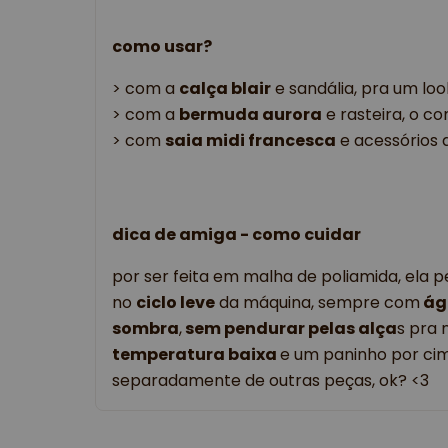
como usar?
> com a
calça blair
e sandália, pra um loo
> com a
bermuda aurora
e rasteira, o c
> com
saia midi francesca
e acessórios 
dica de amiga - como cuidar
por ser feita em malha de poliamida, ela 
no
ciclo leve
da máquina, sempre com
águ
sombra
,
sem pendurar pelas alça
s pra 
temperatura baixa
e um paninho por ci
separadamente de outras peças, ok? <3