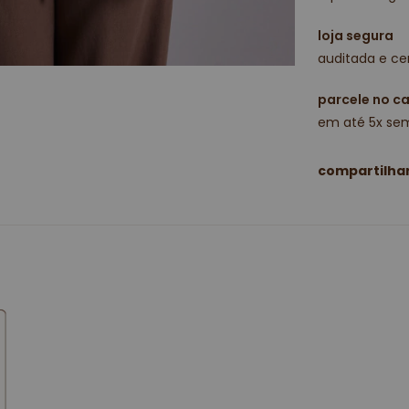
loja segura
auditada e cer
parcele no c
em até 5x sem
compartilha