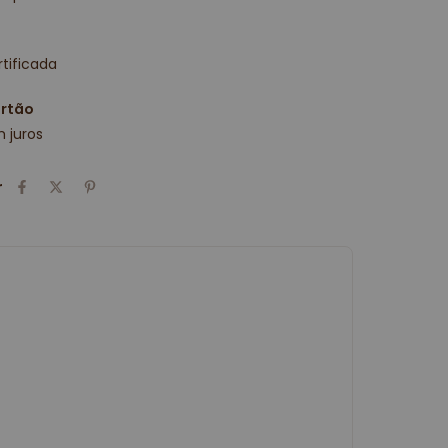
tificada
artão
 juros
r