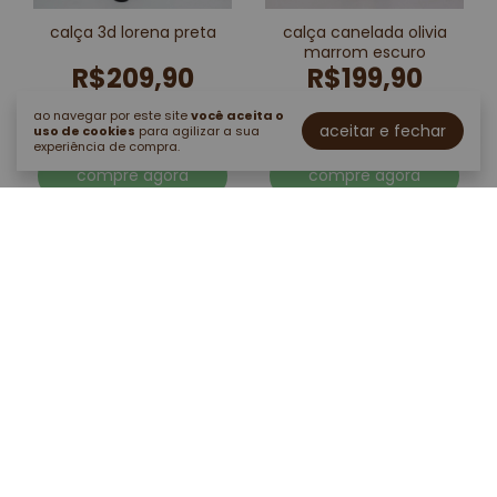
calça 3d lorena preta
calça canelada olivia
marrom escuro
R$209,90
R$199,90
5 x de r$41,98 sem juros
5 x de r$39,98 sem juros
ao navegar por este site
você aceita o
aceitar e fechar
uso de cookies
para agilizar a sua
experiência de compra.
compre agora
compre agora