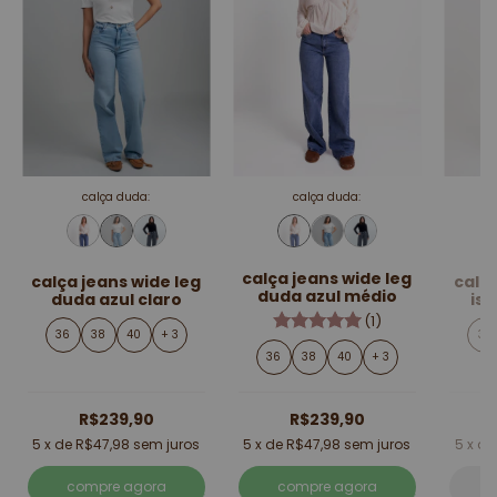
calça duda:
calça duda:
calça jeans wide leg
calça jeans wide leg
calça
duda azul médio
duda azul claro
is
(1)
36
38
40
+ 3
36
36
38
40
+ 3
R$239,90
R$239,90
5
x de
R$47,98
sem juros
5
x de
R$47,98
sem juros
5
x d
compre agora
compre agora