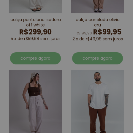
calça pantalona isadora
calça canelada olivia
off white
cru
R$299,90
R$99,95
R$199,90
5 x de r$59,98 sem juros
2 x de r$49,98 sem juros
compre agora
compre agora