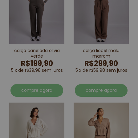
calça canelada olivia
calça liocel malu
verde
marrom
R$199,90
R$299,90
5 x de r$39,98 sem juros
5 x de r$59,98 sem juros
compre agora
compre agora