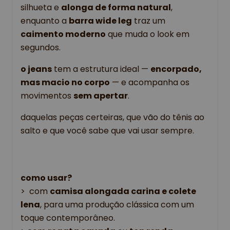
silhueta e 
alonga de forma natural
, 
enquanto a 
barra wide leg
 traz um 
caimento moderno
 que muda o look em 
segundos. 
o jeans
 tem a estrutura ideal — 
encorpado, 
mas macio no corpo
 — e acompanha os 
movimentos 
sem apertar
. 
daquelas peças certeiras, que vão do tênis ao 
salto e que você sabe que vai usar sempre.
como usar?
>  com 
camisa alongada carina e colete 
lena
, para uma produção clássica com um 
toque contemporâneo. 