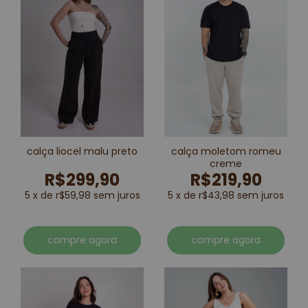
calça liocel malu preto
calça moletom romeu
creme
R$299,90
R$219,90
5 x de r$59,98 sem juros
5 x de r$43,98 sem juros
compre agora
compre agora