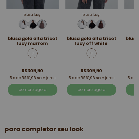
blusa lucy:
blusa lucy:
blusa gola alta tricot
blusa gola alta tricot
blusa
lucy marrom
lucy off white
U
U
R$309,90
R$309,90
5
x de
R$61,98
sem juros
5
x de
R$61,98
sem juros
5
x d
compre agora
compre agora
para completar seu look