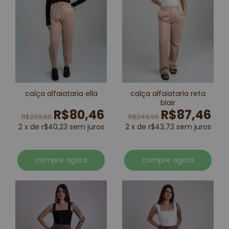
calça alfaiataria ella
calça alfaiataria reta
blair
R$80,46
R$87,46
R$229,90
R$249,90
2 x de r$40,23 sem juros
2 x de r$43,73 sem juros
compre agora
compre agora