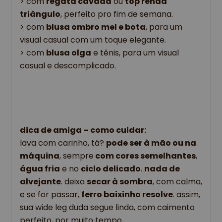
> com 
regata cavada
 ou 
top renda 
triângulo
, perfeito pro fim de semana.
> com 
blusa ombro mel 
e bota
, para um 
visual casual com um toque elegante. 
> com 
blusa olga
 e tênis, para um visual 
casual e descomplicado.
dica de amiga – como cuidar: 
lava com carinho, tá? 
pode ser à mão ou na 
máquina
, sempre
 com cores semelhantes
, 
água fria
 e no 
ciclo delicado
. 
nada de 
alvejante
. deixa 
secar à sombra
, com calma, 
e se for passar, 
ferro baixinho resolve
. assim, 
sua wide leg duda segue linda, com caimento 
perfeito, por muito tempo.