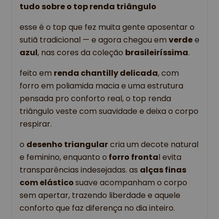
tudo sobre o top renda triângulo
esse é o top que fez muita gente aposentar o 
sutiã tradicional — e agora chegou em 
verde
 e 
azul
, nas cores da coleção 
brasileiríssima
.
feito em 
renda chantilly delicada
, com 
forro em poliamida macia e uma estrutura 
pensada pro conforto real, o top renda 
triângulo veste com suavidade e deixa o corpo 
respirar.
o 
desenho triangular
 cria um decote natural 
e feminino, enquanto o
 forro fronta
l evita 
transparências indesejadas. as 
alças finas
com elástico 
suave acompanham o corpo 
sem apertar, trazendo liberdade e aquele 
conforto que faz diferença no dia inteiro.