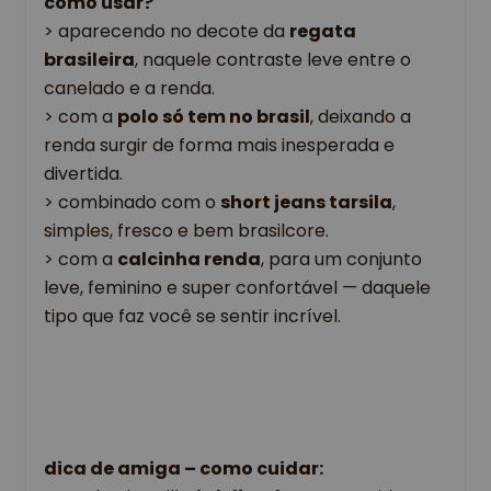
como usar?
> 
aparecendo no decote da 
regata 
brasileira
, naquele contraste leve entre o 
canelado e a renda.
> com a 
polo só tem no brasil
, deixando a 
renda surgir de forma mais inesperada e 
divertida.
> combinado com o 
short jeans tarsila
, 
simples, fresco e bem brasilcore.
> com a 
calcinha renda
, 
para um conjunto 
leve, feminino e super confortável — daquele 
tipo que faz você se sentir incrível.
dica de amiga – como cuidar: 