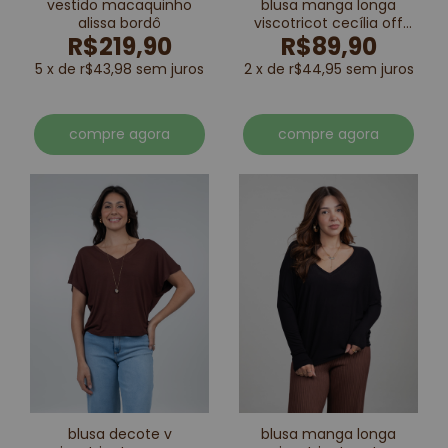
vestido macaquinho
blusa manga longa
alissa bordô
viscotricot cecília off
R$219,90
R$89,90
white
5 x de r$43,98 sem juros
2 x de r$44,95 sem juros
compre agora
compre agora
blusa decote v
blusa manga longa