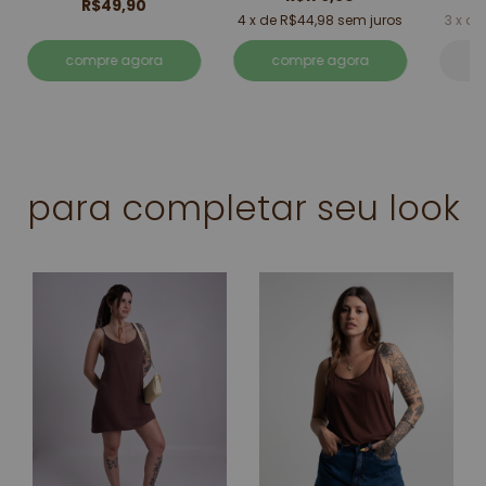
R$49,90
4
x de
R$44,98
sem juros
3
x d
compre agora
compre agora
para completar seu look