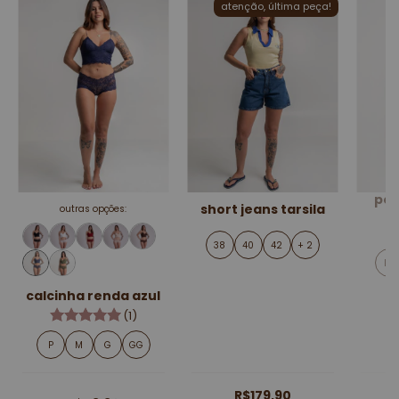
atenção, última peça!
pol
short jeans tarsila
outras opções:
t
38
40
42
+ 2
PP
calcinha renda azul
(1)
P
M
G
GG
R$179,90