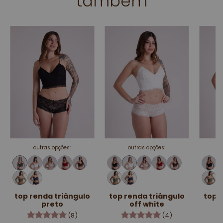
também
outras opções:
outras opções:
top renda triângulo
top renda triângulo
top 
preto
off white
(8)
(4)