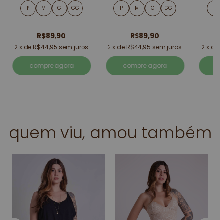
P
M
G
GG
P
M
G
GG
P
R$89,90
R$89,90
2
x de
R$44,95
sem juros
2
x de
R$44,95
sem juros
2
x d
compre agora
compre agora
quem viu, amou também