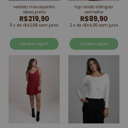
vestido macaquinho
top renda triângulo
alissa preto
vermelho
R$219,90
R$89,90
5 x de r$43,98 sem juros
2 x de r$44,95 sem juros
compre agora
compre agora