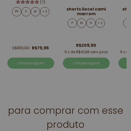
(7)
shorts liocel cami
sho
PP
P
M
+ 3
marrom
P
M
G
+ 2
P
R$209,90
R$189,90
R$75,96
5
x de
R$41,98
sem juros
5
x d
compre agora
compre agora
para comprar com esse
produto