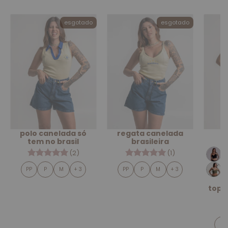
esgotado
esgotado
polo canelada só
regata canelada
tem no brasil
brasileira
(2)
(1)
PP
P
M
+ 3
PP
P
M
+ 3
top 
P