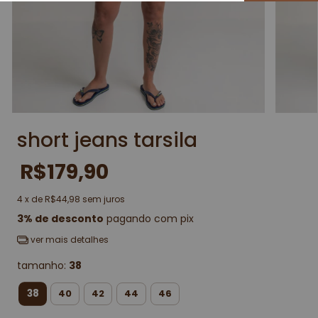
short jeans tarsila
R$179,90
4
x de
R$44,98
sem juros
3% de desconto
pagando com pix
ver mais detalhes
tamanho:
38
38
40
42
44
46