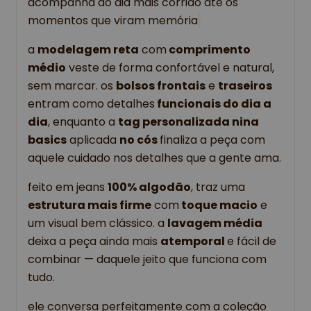
acompanha do dia mais corrido até os 
momentos que viram memória
a 
modelagem reta
 com
 comprimento 
médio
 veste de forma confortável e natural, 
sem marcar. os 
bolsos frontais
 e 
traseiros 
entram como detalhes
 funcionais do dia a 
dia
, enquanto a 
tag personalizada nina 
basics
 aplicada 
no cós 
finaliza a peça com 
aquele cuidado nos detalhes que a gente ama.
feito em jeans 
100% algodão
, traz uma 
estrutura mais firme
 com
 toque macio
 e 
um visual bem clássico. a 
lavagem média
deixa a peça ainda mais 
atemporal 
e fácil de 
combinar — daquele jeito que funciona com 
tudo.
ele conversa perfeitamente com a coleção 