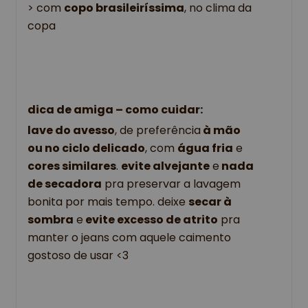
> com 
copo brasileiríssima
, no clima da 
copa
dica de amiga – como cuidar: 
lave do avesso
, de preferência
 à mão 
ou no ciclo delicado
, com 
água fria
 e 
cores similares
. 
evite alvejante
 e
 nada 
de secadora
 pra preservar a lavagem 
bonita por mais tempo. deixe 
secar à 
sombra
 e
 evite excesso de atrito
 pra 
manter o jeans com aquele caimento 
gostoso de usar 
<3