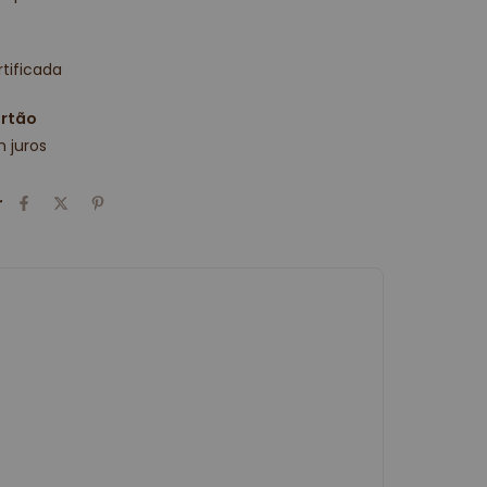
tificada
artão
 juros
r