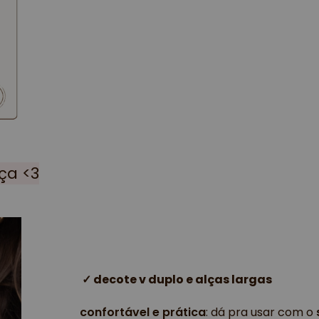
ça <3
✓ 
decote v duplo e alças largas
confortável e prática
: dá pra usar com o