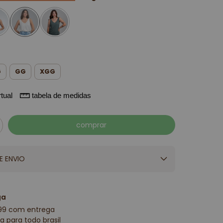
G
GG
XGG
tual
tabela de medidas
E ENVIO
ga
99 com entrega
a para todo brasil