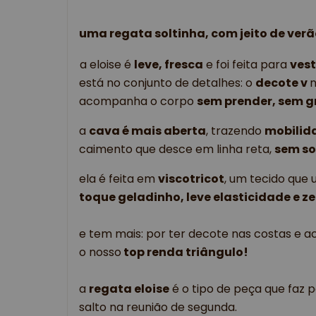
uma regata soltinha, com jeito de verã
a eloise é
leve, fresca
e foi feita para
vest
está no conjunto de detalhes: o
decote v
n
acompanha o corpo
sem prender, sem g
a
cava é mais aberta
, trazendo
mobilid
caimento que desce em linha reta,
sem so
ela é feita em
viscotricot
, um tecido que
toque geladinho, leve elasticidade e z
e tem mais: por ter decote nas costas e 
o nosso
top renda triângulo!
a
regata eloise
é o tipo de peça que faz p
salto na reunião de segunda.