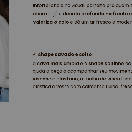
interferência no visual. perfeita pra que
charme. já o
decote profundo na frente
valoriza o colo
e dá um ar fresco e moder
✓ 
shape cavado e solto 
a 
cava mais ampla 
e o 
shape soltinho 
dá
ajuda a peça a acompanhar seu movimento
viscose e elastano
, a malha de
 viscotrico
elástica e veste com caimento fluido. 
fres