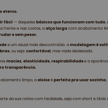
o eterno.
ir fáci
l — daqueles
básicos que funcionam com tudo
,
a frente e nas costas, a
alça larga
com acabamento li
rudar e sem pesar.
ade
e um visual mais descontraído. a
modelagem é solt
bras.
ou seja:
confortável
, mas nada desleixada.
 une
maciez
,
elasticidade
,
respirabilidade
e a aparênc
ero transparência.
acabamento limpo, a
eloise
é
perfeita pra usar sozinha
arte da sua rotina com facilidade, seja com short e tênis