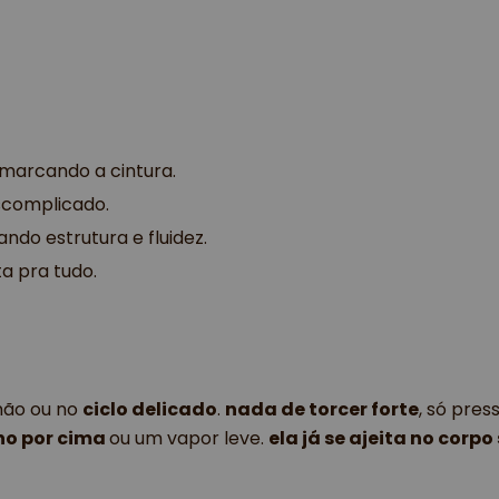
 marcando a cintura. 
escomplicado. 
rando estrutura e fluidez.
ta pra tudo. 
ão ou no
ciclo delicado
.
nada de torcer forte
, só pre
ho por cima
ou um vapor leve.
ela já se ajeita no corp