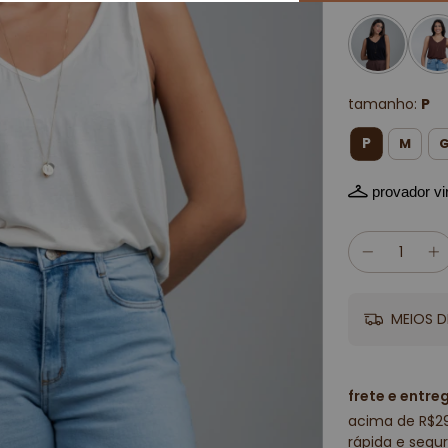
tamanho:
P
P
M
provador vir
MEIOS D
frete e entre
acima de R$2
rápida e segur