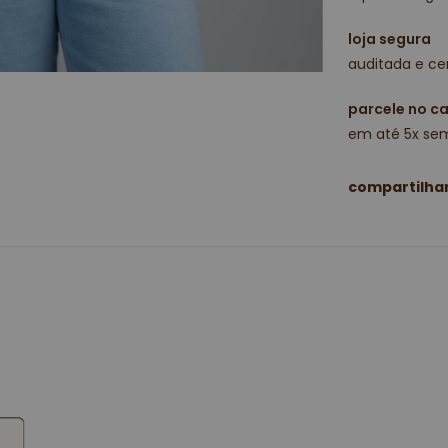
loja segura
auditada e cer
parcele no c
em até 5x sem
compartilha