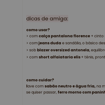
dicas de amiga:
como usar?
> 
com 
calça pantalona florence
 + cinto
> com
 jeans duda
 e sandália, o básico d
> sob 
blazer oversized antonela
,
 equilib
> com 
short alfaiataria elis 
+ tênis, pron
como cuidar?
l
ave com
sabão neutro e água fria,
na m
se quiser passar,
ferro morno com panin