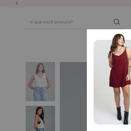
unissex
kits