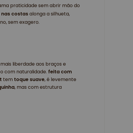
m ama praticidade sem abrir mão do
e
nas
costas
alonga a silhueta,
no, sem exagero.
 mais liberdade aos braços e 
 com naturalidade. 
feita com 
t
 tem 
toque suave
, é levemente 
quinha
, mas com estrutura