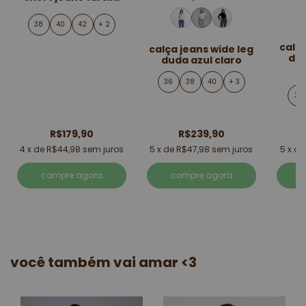
38
40
42
+ 2
calça
calça jeans wide leg
dud
duda azul claro
36
38
40
+ 3
36
R$179,90
R$239,90
4
x de
R$44,98
sem juros
5
x de
R$47,98
sem juros
5
x d
compre agora
compre agora
você também vai amar <3