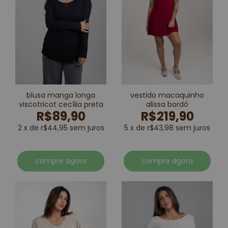
blusa manga longa
vestido macaquinho
viscotricot cecília preta
alissa bordô
R$89,90
R$219,90
2 x de r$44,95 sem juros
5 x de r$43,98 sem juros
compre agora
compre agora