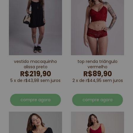
vestido macaquinho
top renda triângulo
alissa preto
vermelho
R$219,90
R$89,90
5 x de r$43,98 sem juros
2 x de r$44,95 sem juros
compre agora
compre agora