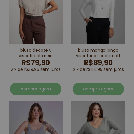
blusa decote v
blusa manga longa
viscotricot areia
viscotricot cecília off
R$79,90
R$89,90
white
2 x de r$39,95 sem juros
2 x de r$44,95 sem juros
compre agora
compre agora