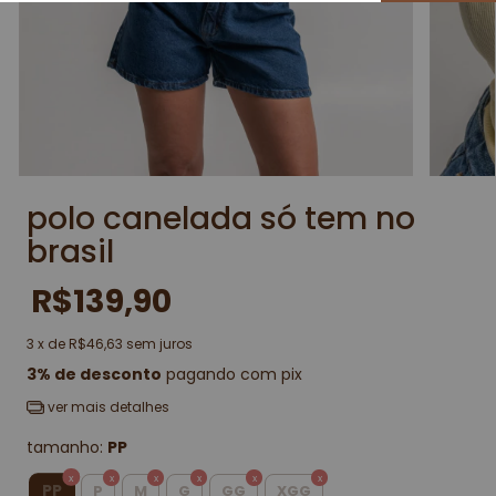
polo canelada só tem no
brasil
R$139,90
3
x de
R$46,63
sem juros
3% de desconto
pagando com pix
ver mais detalhes
tamanho:
PP
PP
P
M
G
GG
XGG