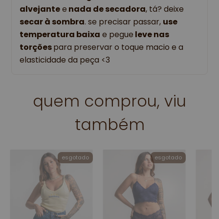
alvejante
 e
 nada de secadora
, tá? deixe 
secar à sombra
. se precisar passar, 
use 
temperatura baixa
 e pegue
 leve nas 
torções 
para preservar o toque macio e a 
elasticidade da peça <3
quem comprou, viu
também
esgotado
esgotado