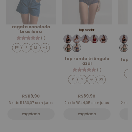
regata canelada
top renda:
brasileira
(1)
PP
P
M
+ 3
top renda triângulo
top 
azul
(1)
P
P
M
G
GG
R$119,90
R$89,90
3
x de
R$39,97
sem juros
2
x de
R$44,95
sem juros
2
x d
esgotado
esgotado