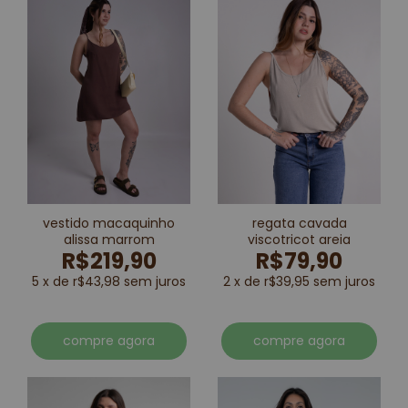
vestido macaquinho
regata cavada
alissa marrom
viscotricot areia
R$219,90
R$79,90
5 x de r$43,98 sem juros
2 x de r$39,95 sem juros
compre agora
compre agora