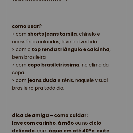
como usar?
> 
com 
shorts jeans tarsila
, chinelo e 
acessórios coloridos, leve e divertido.
> com o 
top renda triângulo e calcinha
, 
bem brasileira.
> com 
copo brasileiríssima
, no clima da 
copa.
> com 
jeans duda
 e tênis, naquele visual 
brasileiro pra todo dia.
dica de amiga – como cuidar: 
lave com carinho
,
 à mão
 ou no 
ciclo 
delicado
, com 
água em até 40°c
. 
evite 