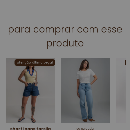
para comprar com esse
produto
atenção, última peça!
a
short jeans tarsila
calça duda: