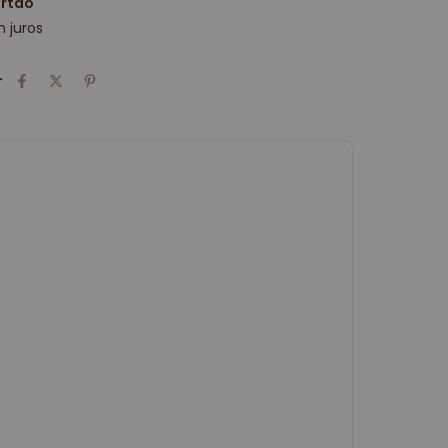
artão
 juros
r