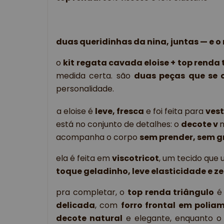
duas queridinhas da nina, juntas — e o 
o 
kit regata cavada eloise + top renda 
medida certa. são 
duas peças que se
personalidade.
a eloise é
leve, fresca
e foi feita para
vest
está no conjunto de detalhes: o
decote v
n
acompanha o corpo
sem prender, sem g
ela é feita em
viscotricot
, um tecido que
toque geladinho, leve elasticidade e z
pra completar, o 
top renda triângulo
 é
delicada
, com 
forro frontal em polia
decote natural
 e elegante, enquanto o