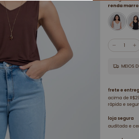
renda marr
MEIOS D
frete e entre
acima de R$2
rápida e segur
loja segura
auditada e cer