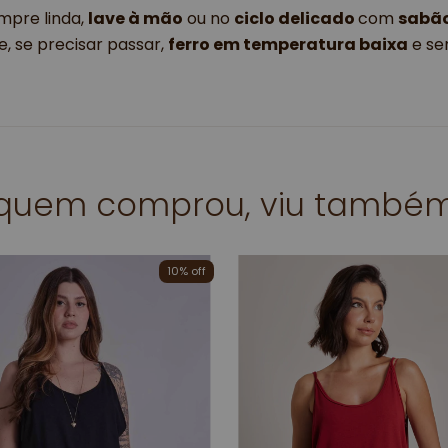
mpre linda,
lave à mão
ou no
ciclo delicado
com
sabão
e, se precisar passar,
ferro em temperatura baixa
e se
quem comprou, viu també
10
% off