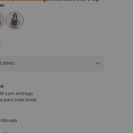
om
E ENVIO
ga
99 com entrega
a para todo brasil
tificada