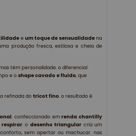
tilidade
 e 
um toque de sensualidade
 na 
a produção fresca, estilosa e cheia de 
 mas têm personalidade. o diferencial
mpo e o
shape cavado
e fluido
, que
ia refinada do
tricot fino
. o resultado é
ional
. confeccionado em
 renda chantilly 
 respirar
. o 
desenho triangular
 cria um 
onforto, sem apertar ou machucar.
 nas 