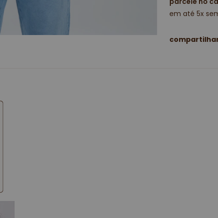
parcele no c
em até 5x sem
compartilha