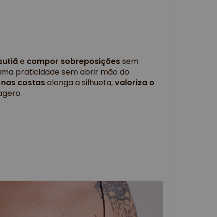
sutiã
e
compor sobreposições
sem
m ama praticidade sem abrir mão do
e
nas costas
alonga a silhueta,
valoriza o
agero.