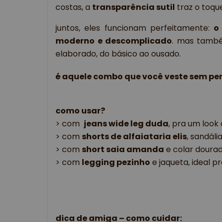
costas, a 
transparência sutil
 traz o toqu
juntos, eles funcionam perfeitamente: 
o
moderno e descomplicado
. mas també
elaborado, do básico ao ousado.
é aquele combo que você veste sem pens
como usar?
> com 
jeans wide leg duda
, pra um look
> com 
shorts de alfaiataria elis
, sandáli
> com 
short saia amanda
 e colar doura
> com 
legging pezinho
 e jaqueta, ideal 
dica de amiga – como cuidar: 