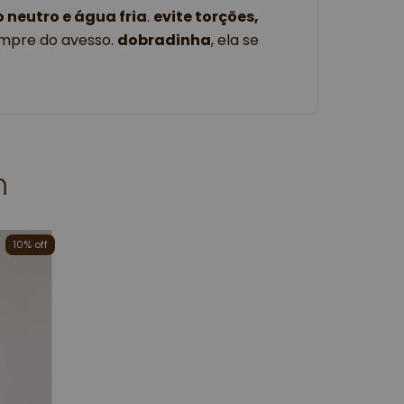
 neutro e água fria
.
evite torções,
mpre do avesso.
dobradinha
, ela se
m
10
% off