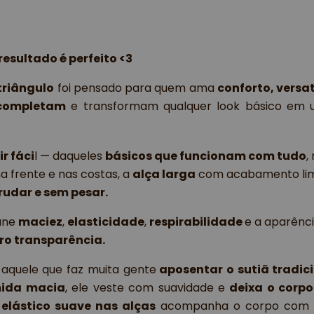
resultado é perfeito <3
triângulo
 foi pensado para quem ama 
conforto, versa
 completam
 e transformam qualquer look básico em um
ir fáci
l — daqueles
básicos que funcionam com tudo
,
a frente e nas costas, a
alça larga
com acabamento li
rudar e sem pesar.
 une
maciez
,
elasticidade
,
respirabilidade
e a aparênc
ero transparência.
 aquele que faz muita gente
 aposentar o sutiã tradic
mida macia
, ele veste com suavidade e 
deixa o corpo
 
elástico suave nas alças 
acompanha o corpo com c