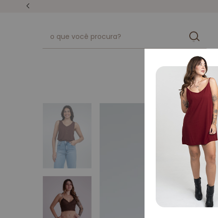
unissex
kits