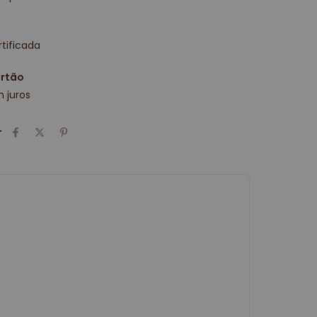
tificada
artão
 juros
r