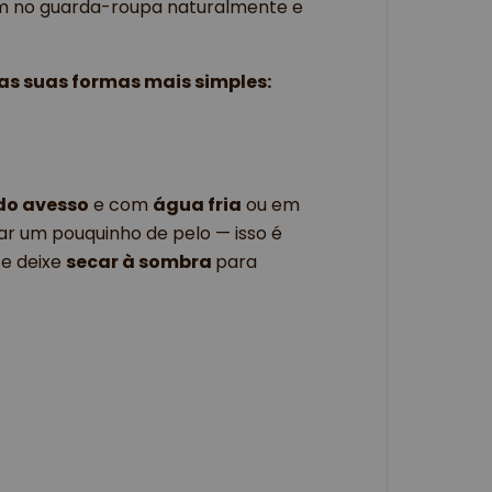
m no guarda-roupa naturalmente e 
s suas formas mais simples: 
do avesso
 e com 
água fria
 ou em 
tar um pouquinho de pelo — isso é 
 e deixe 
secar à sombra 
para 