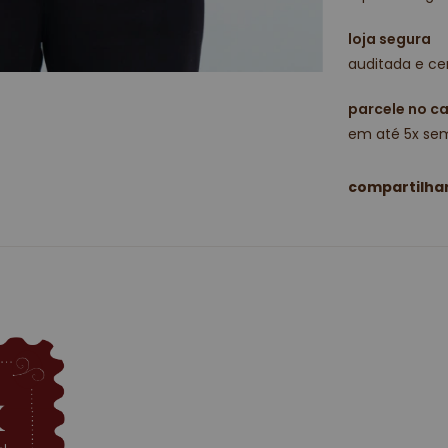
loja segura
auditada e cer
parcele no c
em até 5x sem
compartilha