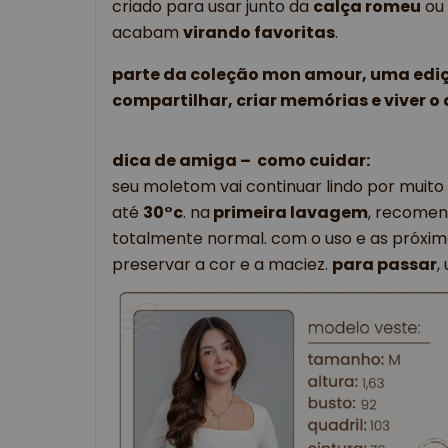
criado para usar junto da 
calça romeu
 ou
acabam 
virando favoritas
.
parte da coleção mon amour, uma ediçã
compartilhar, criar memórias e viver o 
dica de amiga –  como cuidar:
seu moletom vai continuar lindo por muito
até 
30°c
. na
 primeira lavagem
, recome
totalmente normal. com o uso e as próxima
preservar a cor e a maciez. 
para passar
,