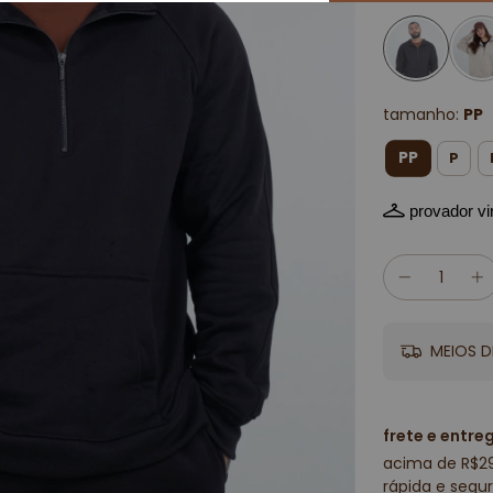
tamanho:
PP
PP
P
provador vir
MEIOS D
frete e entre
acima de R$2
rápida e segur