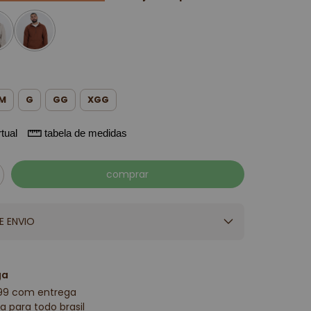
M
G
GG
XGG
tual
tabela de medidas
E ENVIO
ga
99 com entrega
a para todo brasil