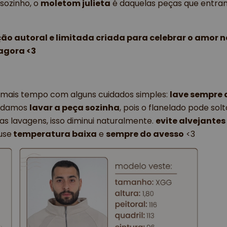
 sozinho, o 
moletom julieta
 é daquelas peças que entra
o autoral e limitada criada para celebrar o amor na
agora <3 
 mais tempo com alguns cuidados simples: 
lave sempre 
ndamos 
lavar a peça sozinha
, pois o flanelado pode sol
s lavagens, isso diminui naturalmente. 
evite alvejantes
 use
 temperatura baixa
 e 
sempre do avesso
 <3