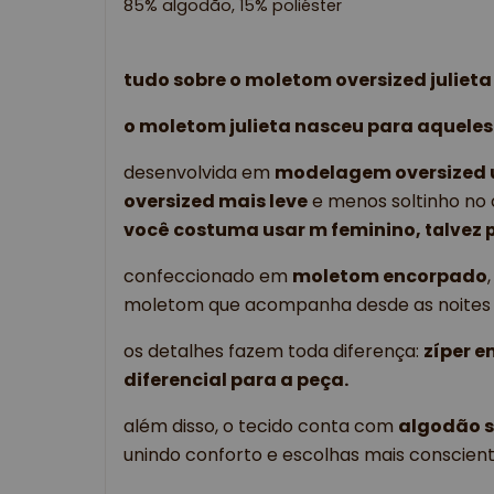
85% algodão,
 15% poliéster
tudo sobre o moletom oversized julieta
o 
moletom julieta
 nasceu para aqueles
desenvolvida em 
modelagem oversized 
oversized mais leve
 e menos soltinho no 
você costuma usar m feminino, 
talvez 
confeccionado em 
moletom encorpado
,
moletom que acompanha desde as noites ma
os detalhes fazem toda diferença: 
zíper 
diferencial para a peça.
além disso, o tecido conta com 
algodão s
unindo conforto e escolhas mais conscient