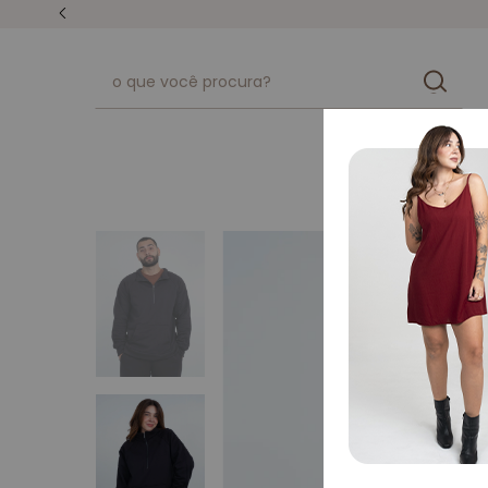
unissex
kits