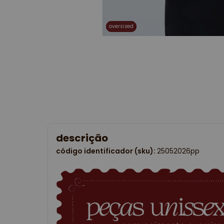
oversized
oversized
descrição
código identificador (sku):
25052026pp