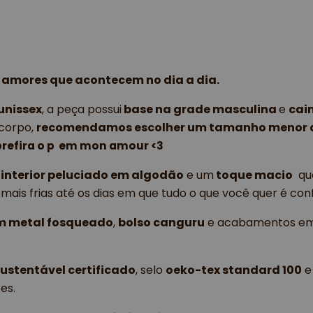
 amores que acontecem no dia a dia.
unissex
, a peça possui
 base na grade masculina 
e 
cai
corpo, 
recomendamos escolher um tamanho menor do
prefira o p  em mon amour <3
 
interior peluciado em algodão
 e um
 toque macio
  q
is frias até os dias em que tudo o que você quer é conf
em metal fosqueado
, 
bolso canguru
 e acabamentos em
ustentável certificado
, selo 
oeko-tex standard 100
 
es.