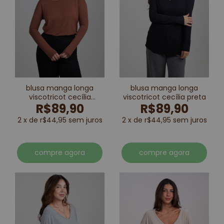
blusa manga longa
blusa manga longa
viscotricot cecília
viscotricot cecília preta
R$89,90
R$89,90
marrom
2 x de r$44,95 sem juros
2 x de r$44,95 sem juros
compre agora
compre agora