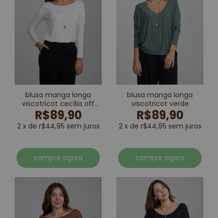
blusa manga longa
blusa manga longa
viscotricot cecília off
viscotricot verde
R$89,90
R$89,90
white
2 x de r$44,95 sem juros
2 x de r$44,95 sem juros
compre agora
compre agora