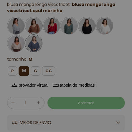
blusa manga longa viscotricot:
blusa manga longa
viscotricot azul marinho
tamanho:
M
M
P
G
GG
provador virtual
tabela de medidas
MEIOS DE ENVIO