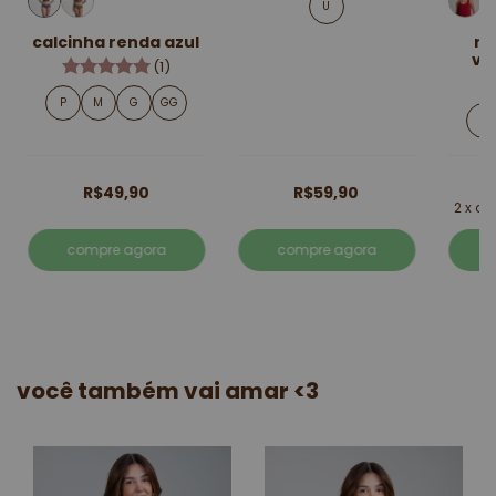
U
calcinha renda azul
re
vi
(1)
P
M
G
GG
P
R$49,90
R$59,90
2
x d
compre agora
compre agora
você também vai amar <3