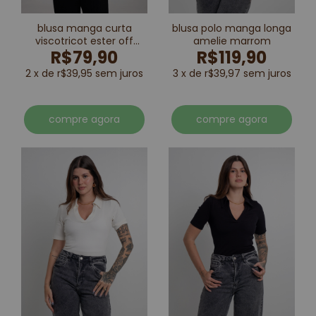
blusa manga curta
blusa polo manga longa
viscotricot ester off
amelie marrom
R$79,90
R$119,90
white
2 x de r$39,95 sem juros
3 x de r$39,97 sem juros
compre agora
compre agora