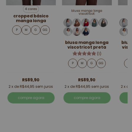
4 cores
blusa manga longa
bl
viscotricot:
cropped básico
manga longa
P
M
G
GG
blusa manga longa
blus
viscotricot preta
visc
(1)
P
M
G
GG
P
R$89,90
R$89,90
2
x de
R$44,95
sem juros
2
x de
R$44,95
sem juros
2
x d
compre agora
compre agora