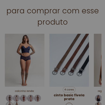
para comprar com esse
produto
4 cores
calcinha renda:
regat
cinto basic fivela
prata