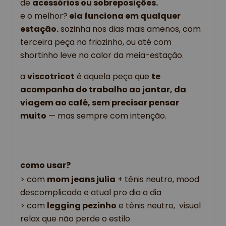
de
acessórios ou sobreposições.
e o melhor?
ela funciona em qualquer
estação.
sozinha nos dias mais amenos, com
terceira peça no friozinho, ou até com
shortinho leve no calor da meia-estação.
a
viscotricot
é aquela peça que
te
acompanha do trabalho ao jantar, da
viagem ao café, sem precisar pensar
muito
— mas sempre com intenção.
como usar?
> com
mom jeans julia
+ tênis neutro, mood
descomplicado e atual pro dia a dia
> com
legging pezinho
e tênis neutro, visual
relax que não perde o estilo