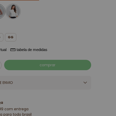
G
GG
tual
tabela de medidas
E ENVIO
ga
99 com entrega
a para todo brasil