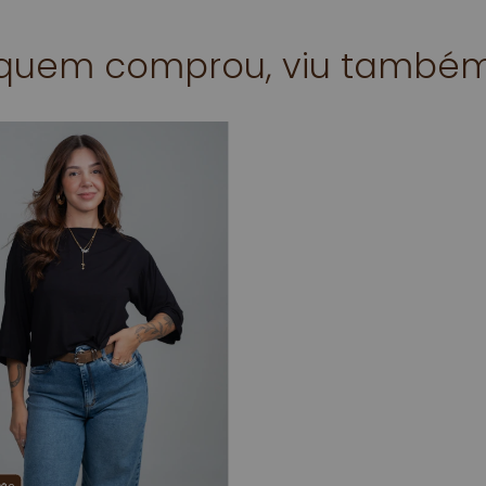
quem comprou, viu també
ção