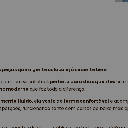
peças que a gente coloca e já se sente bem.
 e cria um visual atual,
perfeito para dias quentes
ou mo
he moderno
que faz toda a diferença.
imento fluido
, ela
veste de forma confortável
e acomp
oporções, funcionando tanto com partes de baixo mais a
os momentos do dia e combina com tudo que você já ama 