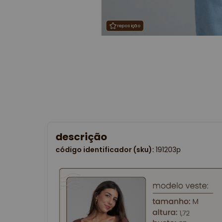
reposição
reposição
descrição
código identificador (sku):
191203p