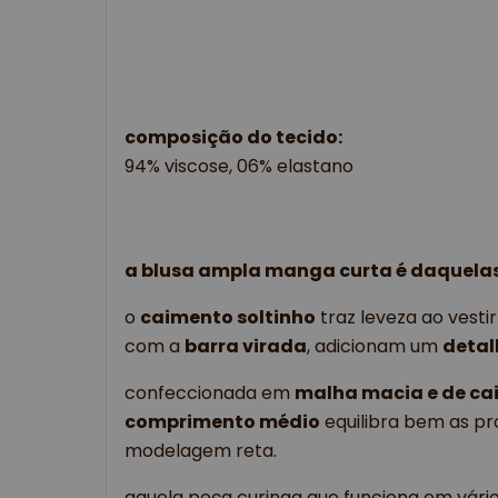
composição do tecido:
94% viscose, 06% elastano
a blusa ampla manga curta é daquelas 
o
caimento soltinho
traz leveza ao vestir
com a
barra virada
, adicionam um
detal
confeccionada em
malha macia e de ca
comprimento médio
equilibra bem as pr
modelagem reta.
aquela peça curinga que funciona em vári