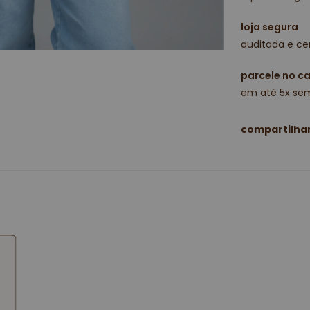
loja segura
auditada e cer
parcele no c
em até 5x sem
compartilha