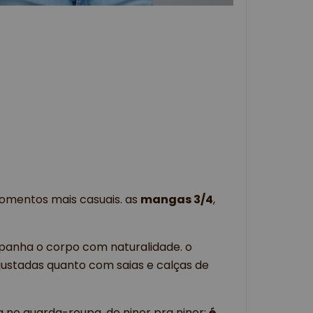
mentos mais casuais. as
mangas 3/4
,
anha o corpo com naturalidade. o
justadas quanto com saias e calças de
no guarda-roupa. de niner pra niner:
é