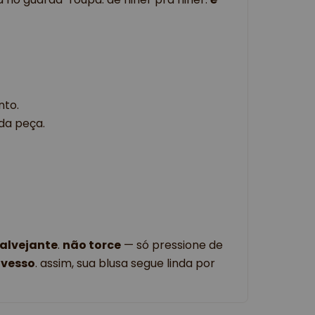
nto.
da peça.
alvejante
.
não torce
— só pressione de
avesso
. assim, sua blusa segue linda por