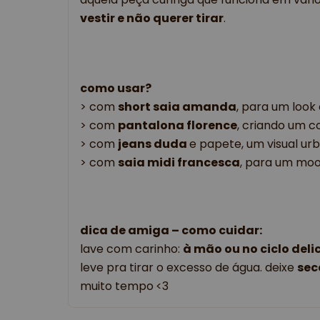
vestir e não querer tirar
.
como usar?
> com
short saia amanda
, para um look 
> com
pantalona florence
, criando um c
> com
jeans duda
e papete, um visual urb
> com
saia midi francesca
, para um mood
dica de amiga – como cuidar:
lave com carinho:
à mão ou no ciclo del
leve pra tirar o excesso de água. deixe
sec
muito tempo
<3