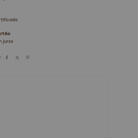
tificada
artão
 juros
r