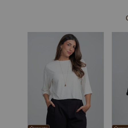
reposição
reposi