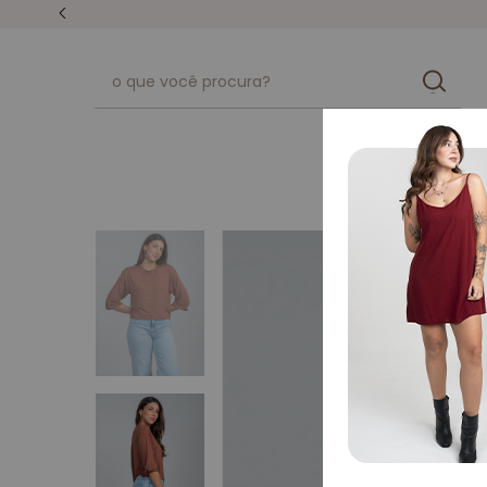
unissex
kits