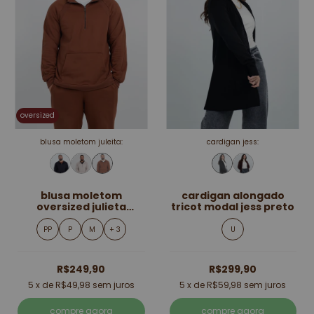
oversized
blusa moletom juleita:
cardigan jess:
blusa moletom
cardigan alongado
oversized julieta
tricot modal jess preto
marrom
PP
P
M
+ 3
U
R$249,90
R$299,90
5
x de
R$49,98
sem juros
5
x de
R$59,98
sem juros
compre agora
compre agora