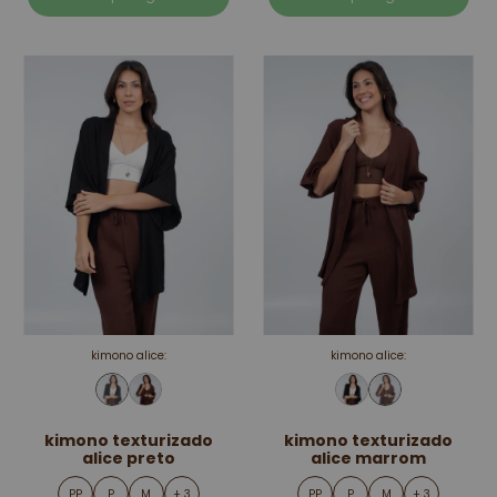
kimono alice:
kimono alice:
kimono texturizado
kimono texturizado
alice preto
alice marrom
PP
P
M
+ 3
PP
P
M
+ 3