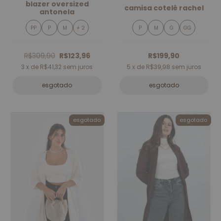
blazer oversized
camisa cotelê rachel
antonela
PP
P
M
+ 2
P
M
G
GG
R$309,90
R$123,96
R$199,90
3
x de
R$41,32
sem juros
5
x de
R$39,98
sem juros
esgotado
esgotado
esgotado
esgotado