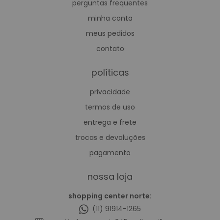
perguntas frequentes
mais soltos, a proposta é sempre a mesma: criar
minha conta
peças que acompanham cada momento com
meus pedidos
conforto e elegância. porque vestir-se com
propósito também é uma forma de expressar
contato
quem se é.
políticas
privacidade
termos de uso
entrega e frete
trocas e devoluções
pagamento
nossa loja
shopping center norte:
(11) 91914-1265