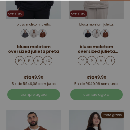
oversized
oversized
blusa moletom juleita:
blusa moletom juleita:
blusa moletom
blusa moletom
oversized julieta preta
oversized julieta
creme
PP
P
M
+ 3
PP
P
M
+ 3
R$249,90
R$249,90
5
x de
R$49,98
sem juros
5
x de
R$49,98
sem juros
compre agora
compre agora
frete grátis