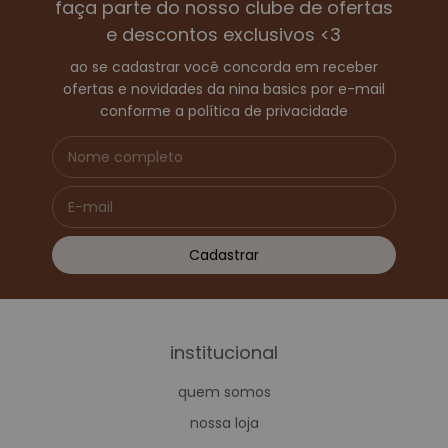
faça parte do nosso clube de ofertas
produção.
e descontos exclusivos <3
ao se cadastrar você concorda em receber
essencial, atemporal e confortável
ofertas e novidades da nina basics por e-mail
mais do que tendência, o casaco inverno feminino
conforme a política de privacidade
é pensado para durar e acompanhar o ritmo de
uma rotina dinâmica. modelagens retas, tecidos
encorpados e versatilidade são os pilares das
nossas criações. são peças que aquecem,
protegem e valorizam o visual com naturalidade —
sempre respeitando a identidade de quem veste.
casacos nina basics: vestir o essencial com
institucional
sofisticação
cada casaco da nina basics é desenvolvido com
quem somos
foco no bem-estar, na autenticidade e no estilo
nossa loja
prático. das versões estruturadas aos modelos